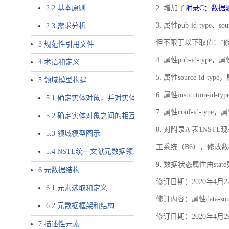
2.2 基本原则
2. 增加了
附录C：数据
3. 属性pub-id-type、so
2.3 需求分析
但不限于以下取值：”
3 规范性引用文件
4. 属性pub-id-type，
4 术语和定义
5. 属性source-id-ty
5 领域模型构建
6. 属性institution
5.1 确定实体对象，并对实体对象命名
7. 属性conf-id-ty
5.2 确定实体对象之间的相互关系，定义实体对象之间的
8. 对附录A 表1N
5.3 领域模型图示
工系统（B6），修改
5.4 NSTL统一文献元数据领域模型的验证
9. 数据状态属性由state
6 元数据结构
修订日期：2020年4月2
6.1 元素选取和定义
修订内容：属性data-
6.2 元数据框架和结构
修订日期：2020年4月2
7 描述性元素