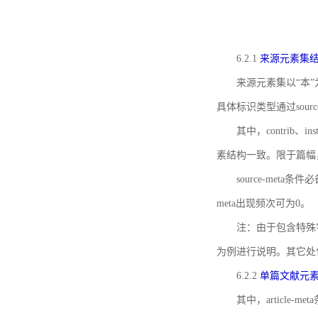
6.2.1
来源元素集
来源元素集以“本”
具体标识类型通过source
其中，contrib、
素结构一致。限于篇幅
source-meta条
meta出现频次可为0。
注：由于包含特殊字符s
为例进行说明。其它处
6.2.2
单篇文献元
其中，article-m