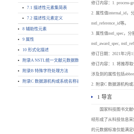
修订内容：1. proces
7.1 描述性元素集简表
2. 属性值internal_id，分别就
7.2 描述性元素定义
nstl_reference_id等。
8 辅助性元素
3. 属性值nstl_spec，分别就不同
9 属性
nstl_award_spec, nstl_
10 形式化描述
修订日期：2021年2月1
附录A NSTL统一文献元数据数据唯一标识符规则
修订内容：1. 将推荐取
附录B 特殊字符处理方法
涉及到的属性包括abbrev-typ
附录C 数据源机构或系统名称表
2. 附录C 数据源机构或系统
1 导言
国家科技图书文献
经形成了从科技信息采
的元数据标准仅能满足