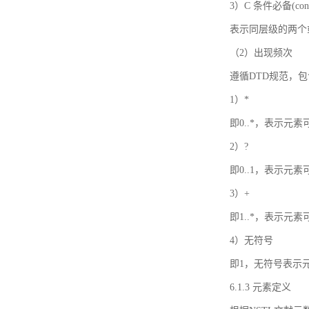
3）C 条件必备(condi
表示同层级的两个
（2）出现频次
遵循DTD规范，
1）*
即0..*，表示元
2）?
即0..1，表示元
3）+
即1..*，表示元
4）无符号
即1，无符号表示
6.1.3 元素定义