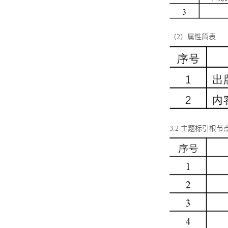
（2）属性简表
3.2 主题标引根节