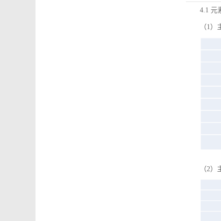
4.1 
（1）
（2）