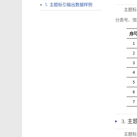
5. 主题标引输出数据样例
主题标
分类号、馆
3. 
主题标