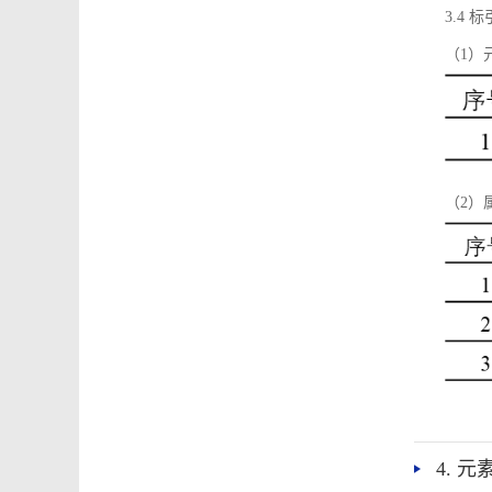
3.4
（1）
（2）
4. 