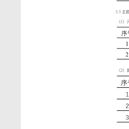
3.3 主
（1）
（2）