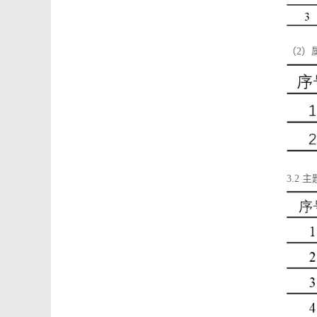
（2）
3.2