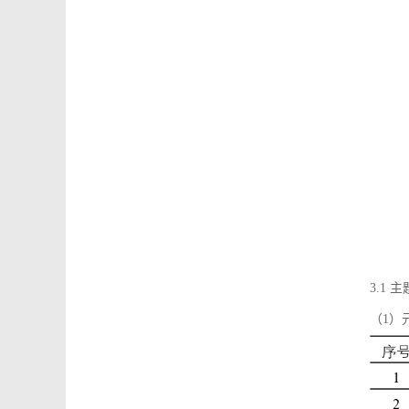
3.1
（1）