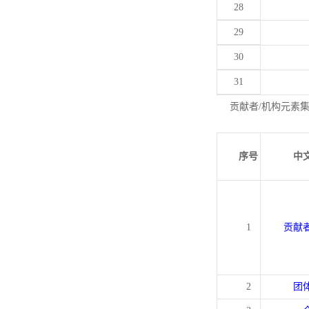
28
29
30
31
贡献者/机构元素
序号
中
1
贡献
2
团