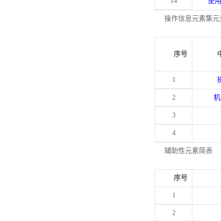
14
使
操作信息元素集元
序号
1
2
机
3
4
辅助性元素简表
序号
1
2