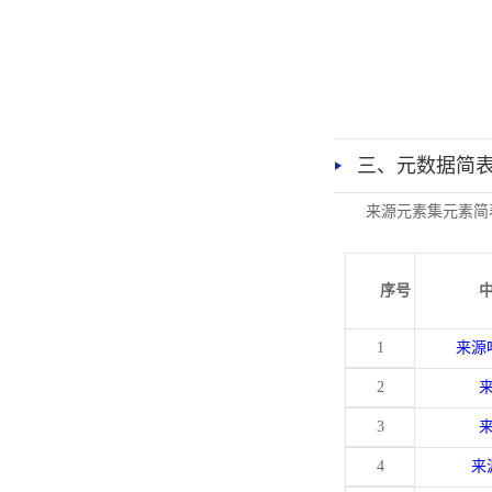
三、元数据简
来源元素集元素简
序号
1
来源
2
3
4
来