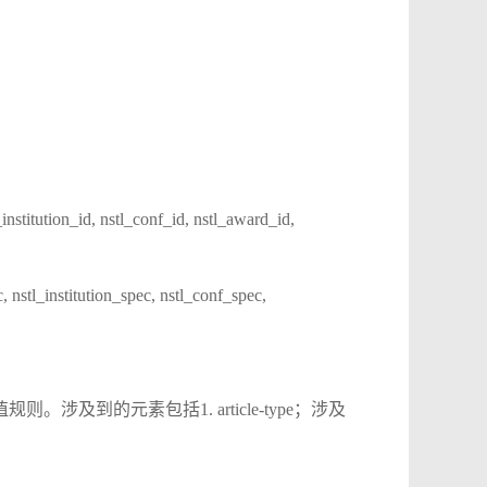
ution_id, nstl_conf_id, nstl_award_id,
institution_spec, nstl_conf_spec,
到的元素包括1. article-type；涉及