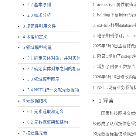
2.2 基本原则
1. access-type属性取值
2. holding下复用x
2.3 需求分析
3. ext-link移到databas
3 规范性引用文件
4. 电子期刊停订，status
4 术语和定义
2025年5月9日主要修
5 领域模型构建
1. 附录C增加了nstlejf
5.1 确定实体对象，并对实体对象命名
2. 增加了附录H-数
5.2 确定实体对象之间的相互关系，定义实体对象之间的
2026年6月16日修改内
5.3 领域模型图示
1. NSTL现有业务系
5.4 NSTL统一文献元数据领域模型的验证
1 导言
6 元数据结构
6.1 元素选取和定义
国家科技图书文献
6.2 元数据框架和结构
经形成了从科技信息采
7 描述性元素
的元数据标准仅能满足