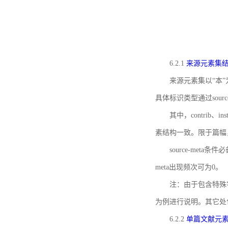
6.2.1
来源元素集
来源元素集以“本”
具体标识类型通过source
其中，contrib、
素结构一致。限于篇幅
source-meta条
meta出现频次可为0。
注：由于包含特殊字符s
为例进行说明。其它处
6.2.2
单篇文献元