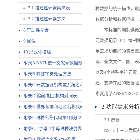
7.1 描述性元素集简表
种数据的统一描述，形
7.2 描述性元素定义
数据分析和数据挖掘，
本标准的编制遵循
8 辅助性元素
元数据记录（4）编制
9 属性
足需求功能的领域模型
10 形式化描述
理、全文文件、图、表
附录A NSTL统一文献元数据数据唯一标识符规则
以及4个特殊字符元素
附录B 特殊字符处理方法
述，支持在线的数据验
附录C 元数据源机构或系统名称表
素复用了ANSI/NISO 
附录D 馆藏/加工机构对照表
2 功能需求分析
附录E 世界各国和地区名称代码-2字母代码（GB/T 2659-2000等
附录F 语种名称代码第1部分-2字母代码（GB/T 4880.1-2005等同
2.1 愿景
附录G 2字母-3字母语种映射表
NSTL十三五发
附录H 数据库名称对应列表