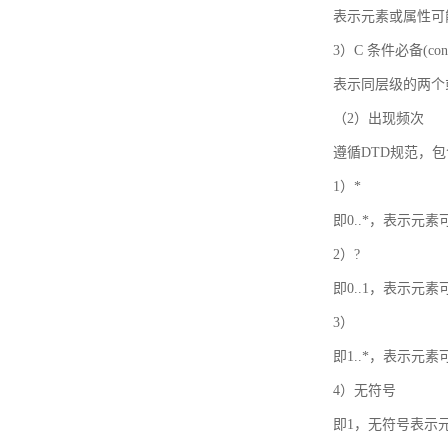
表示元素或属性可
3）C 条件必备(condi
表示同层级的两个
（2）出现频次
遵循DTD规范，
1）*
即0..*，表示元
2）?
即0..1，表示元
3）
即1..*，表示元
4）无符号
即1，无符号表示