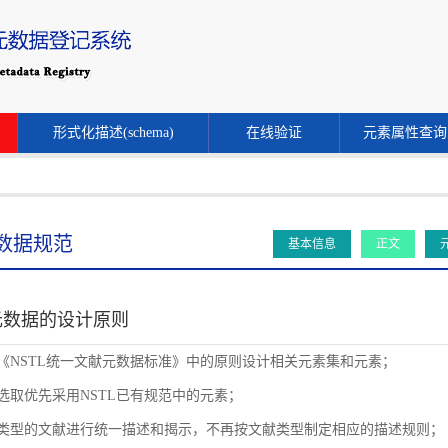
形式化描述(schema)
在线验证
元素属性查询
数据规范
基本信息
正文
元数据的设计原则
循《NSTL统一文献元数据标准》中的原则设计相关元素集和元素；
素选取优先采用NSTL已有规范中的元素；
同类型的文献进行统一描述和揭示，不再按文献类型制定相应的描述规则；