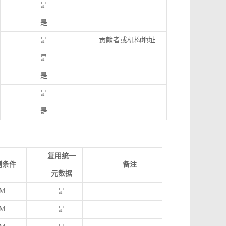
是
是
是
贡献者或机构地址
是
是
是
是
复用统一
制条件
备注
元数据
M
是
M
是