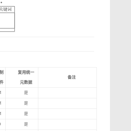
制
复用统一
备注
件
元数据
M
是
M
是
M
是
O
是