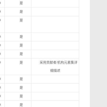
O
是
O
是
O
是
O
是
O
是
O
是
O
是
采用贡献者
/
机构元素集详
细描述
O
是
O
是
O
是
O
是