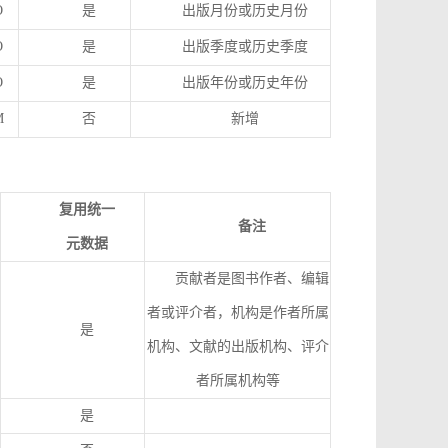
O
是
出版月份或历史月份
O
是
出版季度或历史季度
O
是
出版年份或历史年份
M
否
新增
复用统一
备注
元数据
贡献者是图书作者、编辑
者或评介者，机构是作者所属
是
机构、文献的出版机构、评介
者所属机构等
是