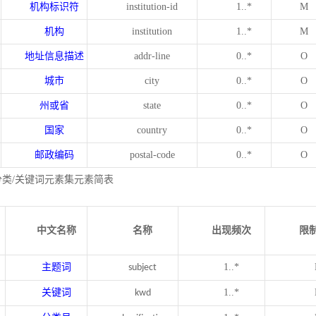
机构标识符
institution-id
1..*
M
机构
institution
1..*
M
地址信息描述
addr-line
0..*
O
城市
city
0..*
O
州或省
state
0..*
O
国家
country
0..*
O
邮政编码
postal-code
0..*
O
分类/关键词元素集元素简表
中文名称
名称
出现频次
限
主题词
1..*
subject
关键词
1..*
kwd