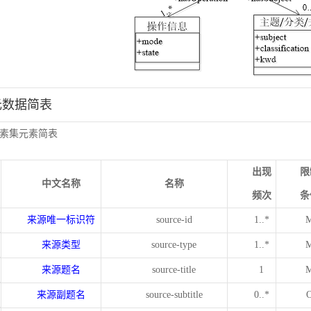
元数据简表
素集元素简表
出现
限
中文名称
名称
频次
条
来源唯一标识符
source-id
1..*
来源类型
source-type
1..*
来源题名
source-title
1
来源副题名
source-subtitle
0..*