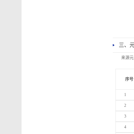
三、
来源元
序号
1
2
3
4