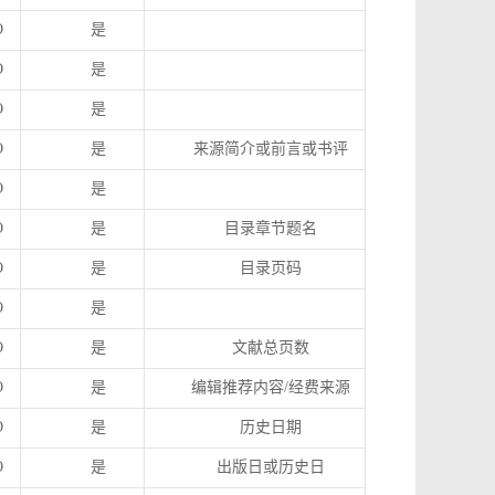
O
是
O
是
O
是
O
是
来源简介或前言或书评
O
是
O
是
目录章节题名
O
是
目录页码
O
是
O
是
文献总页数
O
是
编辑推荐内容
/
经费来源
O
是
历史日期
O
是
出版日或历史日