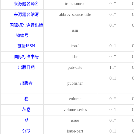
来源题名译名
trans-source
0..*
来源题名缩写
abbrev-source-title
0..*
国际标准连续出版
0..*
issn
物编号
链接
ISSN
issn-l
0..1
国际标准书号
isbn
0..*
出版日期
pub-date
1..*
0..1
出版者
publisher
卷
volume
0..*
丛卷
volume-series
0..1
期
issue
0..*
分期
issue-part
0..1