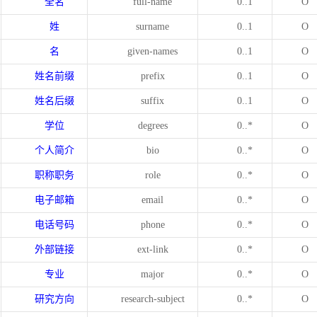
全名
full-name
0..1
O
姓
surname
0..1
O
名
given-names
0..1
O
姓名前缀
prefix
0..1
O
姓名后缀
suffix
0..1
O
学位
degrees
0..*
O
个人简介
bio
0..*
O
职称职务
role
0..*
O
电子邮箱
email
0..*
O
电话号码
phone
0..*
O
外部链接
ext-link
0..*
O
专业
major
0..*
O
研究方向
research-subject
0..*
O