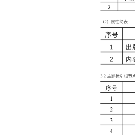
（2）属性简表
3.2 主题标引根节