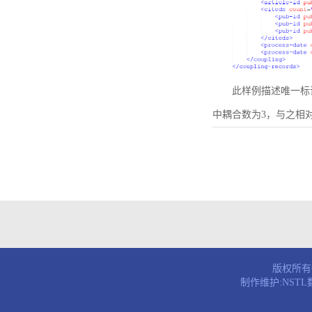
此样例描述唯一标识符为B
中耦合数为3，与之相
版权所有© 
制作维护:NST