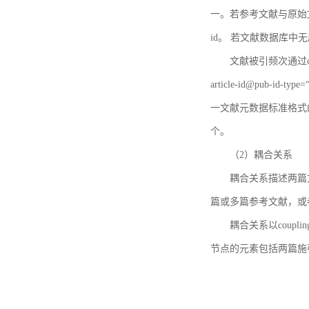
一。若参考文献与原始文献
id。 若文献数据库中
文献被引频次通过c
article-id@pub-id
一文献元数据标准格式
个。
（2）耦合关系
耦合关系描述两篇
篇或多篇参考文献，或
耦合关系以coupl
节点的元素包括两篇施