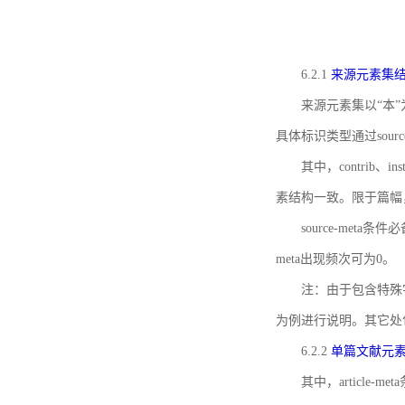
6.2.1
来源元素集
来源元素集以“本”
具体标识类型通过source
其中，contrib、
素结构一致。限于篇幅
source-meta条
meta出现频次可为0。
注：由于包含特殊字符s
为例进行说明。其它处
6.2.2
单篇文献元
其中，article-m