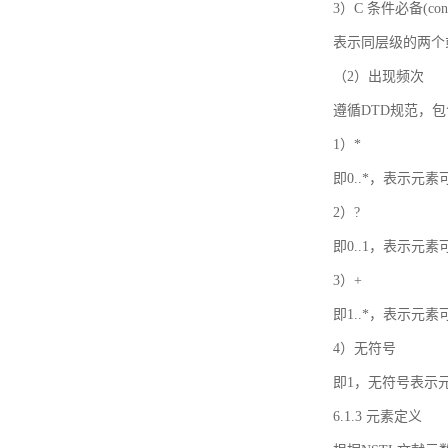
3）C 条件必备(condi
表示同层级的两个
（2）出现频次
遵循DTD规范，
1）*
即0..*，表示元
2）?
即0..1，表示元
3）+
即1..*，表示元
4）无符号
即1，无符号表示
6.1.3 元素定义