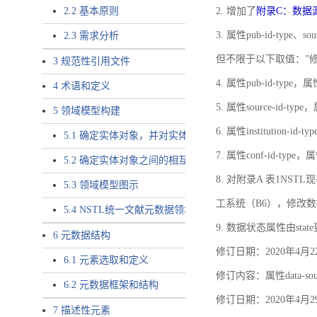
2.2 基本原则
2. 增加了
附录C：数据
3. 属性pub-id-type、so
2.3 需求分析
但不限于以下取值：”
3 规范性引用文件
4. 属性pub-id-type，
4 术语和定义
5. 属性source-id-ty
5 领域模型构建
6. 属性institution
5.1 确定实体对象，并对实体对象命名
7. 属性conf-id-ty
5.2 确定实体对象之间的相互关系，定义实体对象之间的
8. 对附录A 表1N
5.3 领域模型图示
工系统（B6），修改
5.4 NSTL统一文献元数据领域模型的验证
9. 数据状态属性由state
6 元数据结构
修订日期：2020年4月2
6.1 元素选取和定义
修订内容：属性data-
6.2 元数据框架和结构
修订日期：2020年4月2
7 描述性元素