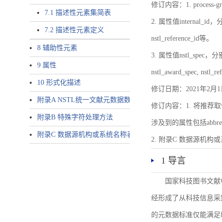
修订内容：1. proces
7.1 描述性元素集简表
2. 属性值internal_id，分别就
7.2 描述性元素定义
nstl_reference_id等。
8 辅助性元素
3. 属性值nstl_spec，分别就不同
9 属性
nstl_award_spec, nstl_
10 形式化描述
修订日期：2021年2月1
附录A NSTL统一文献元数据数据唯一标识符规则
修订内容：1. 将推荐取
附录B 特殊字符处理方法
涉及到的属性包括abbrev-typ
附录C 数据源机构或系统名称表
2. 附录C 数据源机构或系统
1 导言
国家科技图书文献
经形成了从科技信息采
的元数据标准仅能满足