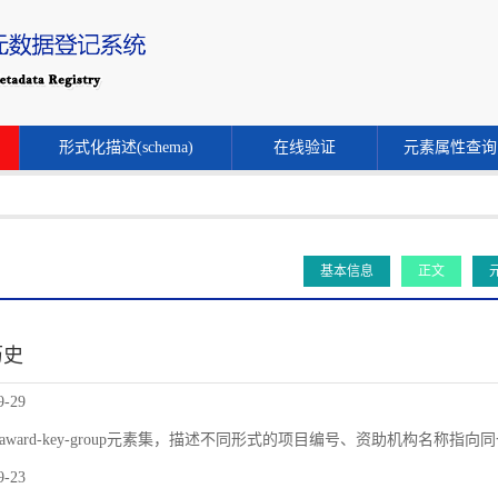
形式化描述(schema)
在线验证
元素属性查询
基本信息
正文
历史
9-29
award-key-group元素集，描述不同形式的项目编号、资助机构名称指
9-23