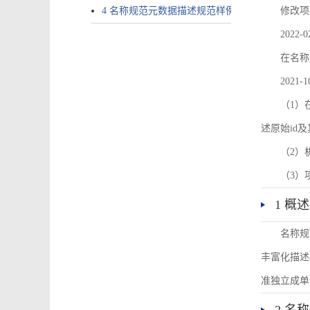
4 名称规范元数据描述规范样例
修改项
2022-0
在名称
2021-1
（1）在
述原始id
（2）
（3）
1 概述
名称规
丰富化描述
准独立成单