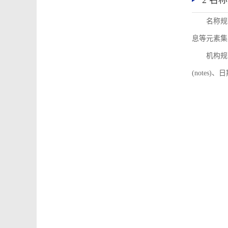
2 名
名称规
息等元素集
机构规
(notes)、