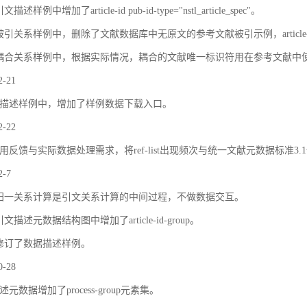
描述样例中增加了article-id pub-id-type="nstl_article_spec"。
被引关系样例中，删除了文献数据库中无原文的参考文献被引示例，article
耦合关系样例中，根据实际情况，耦合的文献唯一标识符用在参考文献中
2-21
描述样例中，增加了样例数据下载入口。
2-22
用反馈与实际数据处理需求，将ref-list出现频次与统一文献元数据标准3.
2-7
归一关系计算是引文关系计算的中间过程，不做数据交互。
文描述元数据结构图中增加了article-id-group。
修订了数据描述样例。
0-28
元数据增加了process-group元素集。