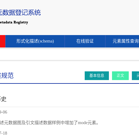
形式化描述(schema)
在线验证
元素属性查询
述规范
基本信息
正文
历史
9-06
述元数据图及引文描述数据样例中增加了mode元素。
7-18