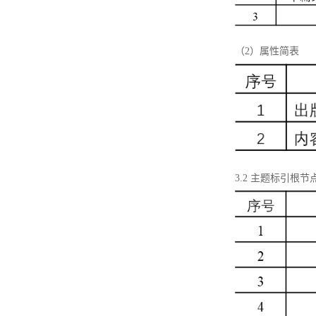
（2）属性简表
3.2 主题标引根节