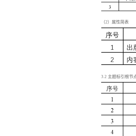
（2）属性简表
3.2 主题标引根节