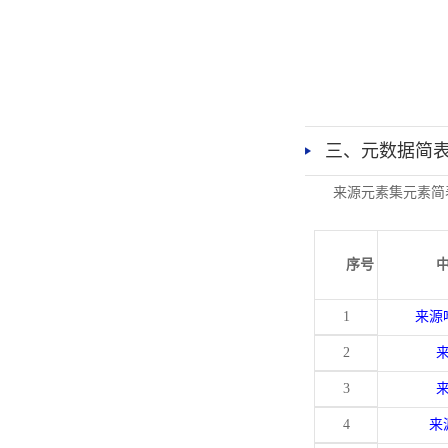
三、元数据简
来源元素集元素简
序号
1
来源
2
3
4
来