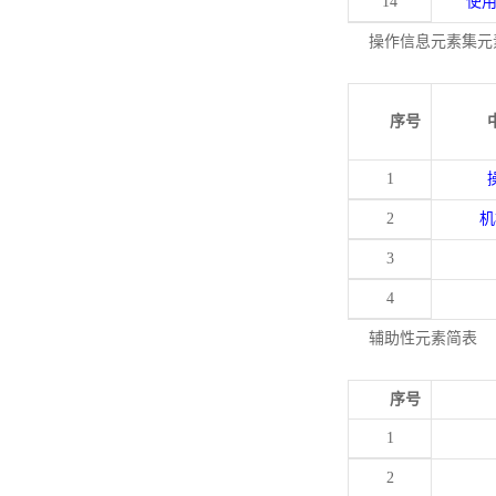
14
使
操作信息元素集元
序号
1
2
机
3
4
辅助性元素简表
序号
1
2