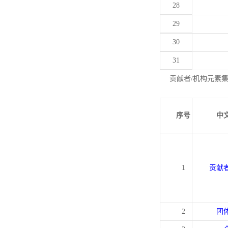
28
29
30
31
贡献者/机构元素
序号
中
1
贡献
2
团