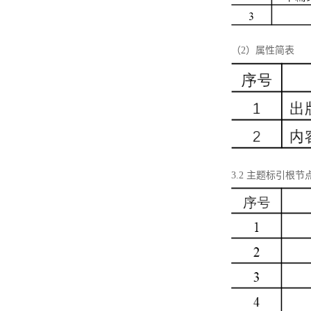
（2）属性简表
3.2 主题标引根节