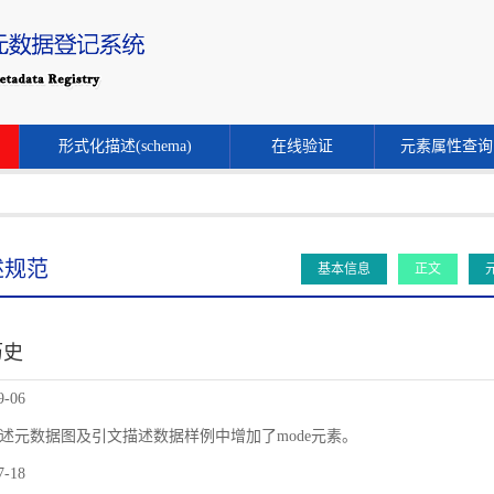
形式化描述(schema)
在线验证
元素属性查询
述规范
基本信息
正文
历史
9-06
述元数据图及引文描述数据样例中增加了mode元素。
7-18