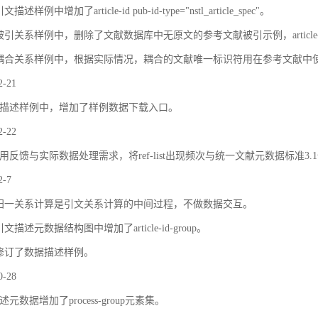
描述样例中增加了article-id pub-id-type="nstl_article_spec"。
被引关系样例中，删除了文献数据库中无原文的参考文献被引示例，article
耦合关系样例中，根据实际情况，耦合的文献唯一标识符用在参考文献中
2-21
描述样例中，增加了样例数据下载入口。
2-22
用反馈与实际数据处理需求，将ref-list出现频次与统一文献元数据标准3.
2-7
归一关系计算是引文关系计算的中间过程，不做数据交互。
文描述元数据结构图中增加了article-id-group。
修订了数据描述样例。
0-28
元数据增加了process-group元素集。