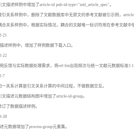
描述样例中增加了article-id pub-id-type="nstl_article_spec"。
被引关系样例中，删除了文献数据库中无原文的参考文献被引示例，article
耦合关系样例中，根据实际情况，耦合的文献唯一标识符用在参考文献中
2-21
描述样例中，增加了样例数据下载入口。
2-22
用反馈与实际数据处理需求，将ref-list出现频次与统一文献元数据标准3.
2-7
归一关系计算是引文关系计算的中间过程，不做数据交互。
文描述元数据结构图中增加了article-id-group。
修订了数据描述样例。
0-28
元数据增加了process-group元素集。