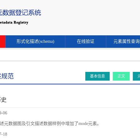
形式化描述(schema)
在线验证
元素属性查询
述规范
基本信息
正文
历史
9-06
述元数据图及引文描述数据样例中增加了mode元素。
7-18