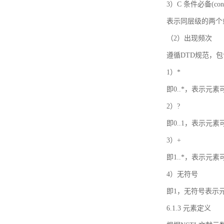
3）C 条件必备(condi
表示同层级的两个
（2）出现频次
遵循DTD规范，
1）*
即0..*，表示元
2）?
即0..1，表示元
3）+
即1..*，表示元
4）无符号
即1，无符号表示
6.1.3 元素定义