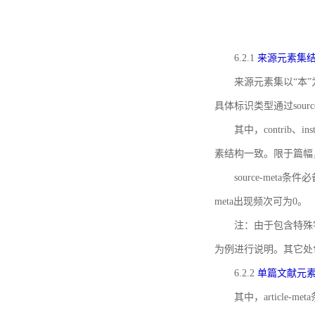
6.2.1
来源元素集
来源元素集以“本”
具体标识类型通过source
其中，contrib、
素结构一致。限于篇幅
source-meta条
meta出现频次可为0。
注：由于包含特殊字符s
为例进行说明。其它处
6.2.2
单篇文献元
其中，article-m