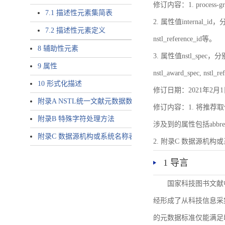
修订内容：1. proces
7.1 描述性元素集简表
2. 属性值internal_id，分别就
7.2 描述性元素定义
nstl_reference_id等。
8 辅助性元素
3. 属性值nstl_spec，分别就不同
9 属性
nstl_award_spec, nstl_
10 形式化描述
修订日期：2021年2月1
附录A NSTL统一文献元数据数据唯一标识符规则
修订内容：1. 将推荐取
附录B 特殊字符处理方法
涉及到的属性包括abbrev-typ
附录C 数据源机构或系统名称表
2. 附录C 数据源机构或系统
1 导言
国家科技图书文献
经形成了从科技信息采
的元数据标准仅能满足