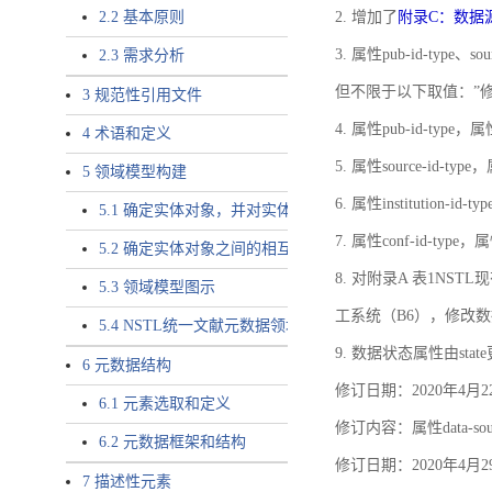
2.2 基本原则
2. 增加了
附录C：数据
3. 属性pub-id-type、so
2.3 需求分析
但不限于以下取值：”
3 规范性引用文件
4. 属性pub-id-type，
4 术语和定义
5. 属性source-id-ty
5 领域模型构建
6. 属性institution
5.1 确定实体对象，并对实体对象命名
7. 属性conf-id-ty
5.2 确定实体对象之间的相互关系，定义实体对象之间的
8. 对附录A 表1N
5.3 领域模型图示
工系统（B6），修改
5.4 NSTL统一文献元数据领域模型的验证
9. 数据状态属性由state
6 元数据结构
修订日期：2020年4月2
6.1 元素选取和定义
修订内容：属性data-
6.2 元数据框架和结构
修订日期：2020年4月2
7 描述性元素