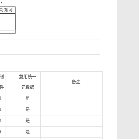
制
复用统一
备注
件
元数据
M
是
M
是
M
是
O
是