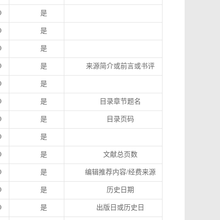
O
是
O
是
O
是
O
是
来源简介或前言或书评
O
是
O
是
目录章节题名
O
是
目录页码
O
是
O
是
文献总页数
O
是
编辑推荐内容
/
经费来源
O
是
历史日期
O
是
出版日或历史日