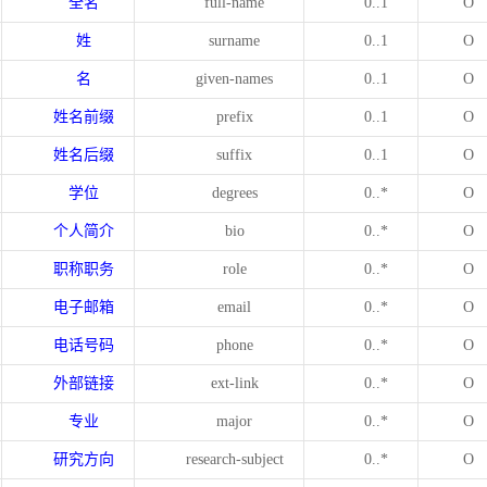
全名
full-name
0..1
O
姓
surname
0..1
O
名
given-names
0..1
O
姓名前缀
prefix
0..1
O
姓名后缀
suffix
0..1
O
学位
degrees
0..*
O
个人简介
bio
0..*
O
职称职务
role
0..*
O
电子邮箱
email
0..*
O
电话号码
phone
0..*
O
外部链接
ext-link
0..*
O
专业
major
0..*
O
研究方向
research-subject
0..*
O