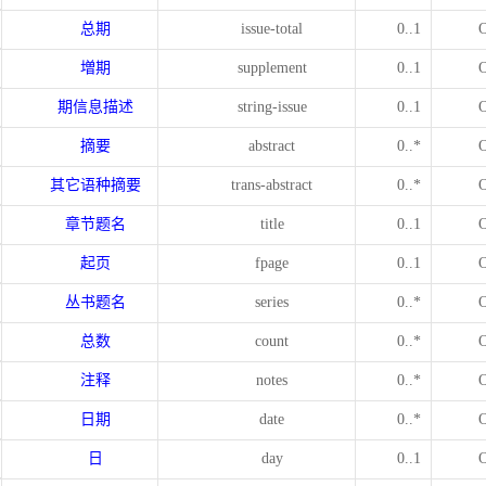
总期
issue-total
0..1
増期
supplement
0..1
期信息描述
string-issue
0..1
摘要
abstract
0..*
其它语种摘要
trans-abstract
0..*
章节题名
title
0..1
起页
fpage
0..1
丛书题名
series
0..*
总数
count
0..*
注释
notes
0..*
日期
date
0..*
日
day
0..1