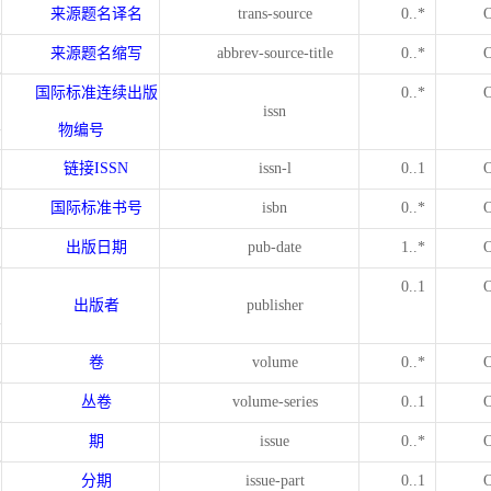
来源题名译名
trans-source
0..*
来源题名缩写
abbrev-source-title
0..*
国际标准连续出版
0..*
issn
物编号
链接
ISSN
issn-l
0..1
国际标准书号
isbn
0..*
出版日期
pub-date
1..*
0..1
出版者
publisher
卷
volume
0..*
丛卷
volume-series
0..1
期
issue
0..*
分期
issue-part
0..1