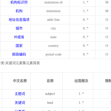
机构标识符
institution-id
1..*
M
机构
institution
1..*
M
地址信息描述
addr-line
0..*
O
城市
city
0..*
O
州或省
state
0..*
O
国家
country
0..*
O
邮政编码
postal-code
0..*
O
分类/关键词元素集元素简表
中文名称
名称
出现频次
限
主题词
1..*
subject
关键词
1..*
kwd