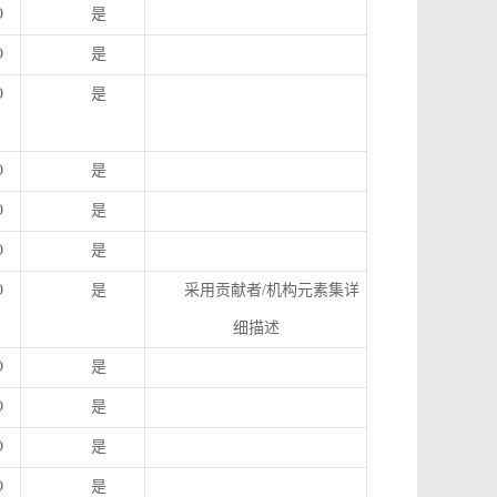
O
是
O
是
O
是
O
是
O
是
O
是
O
是
采用贡献者
/
机构元素集详
细描述
O
是
O
是
O
是
O
是