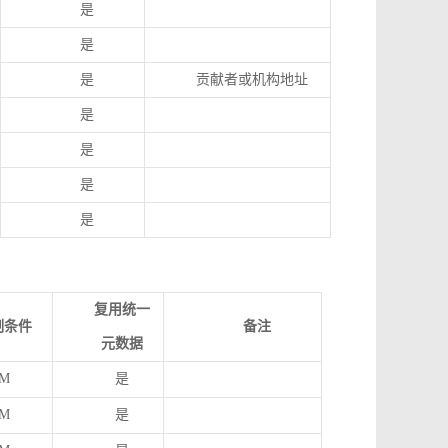
是
是
是
贡献者或机构地址
是
是
是
是
复用统一
制条件
备注
元数据
M
是
M
是