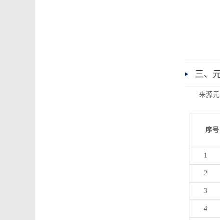
三、
来源元
序号
1
2
3
4