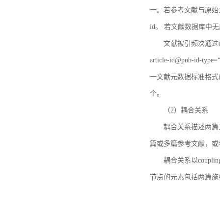
一。若参考文献与原始文献
id。 若文献数据库中
文献被引频次通过c
article-id@pub-id
一文献元数据标准格式
个。
（2）耦合关系
耦合关系描述两篇
篇或多篇参考文献，或
耦合关系以coupl
节点的元素包括两篇施