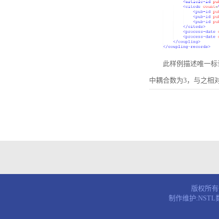
此样例描述唯一标识符为B
中耦合数为3，与之相
版权所有© 
制作维护:NST