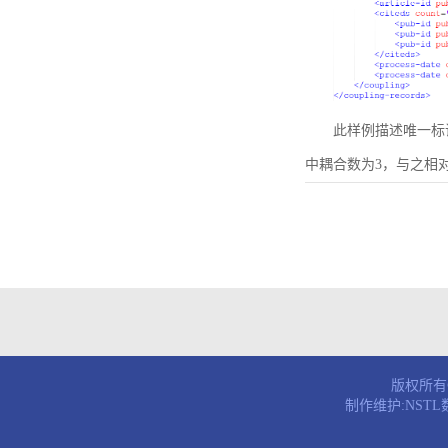
此样例描述唯一标识符为B
中耦合数为3，与之相
版权所有© 
制作维护:NST