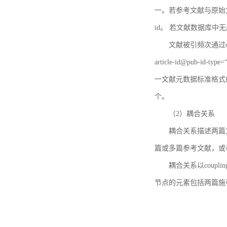
一。若参考文献与原始文献
id。 若文献数据库中
文献被引频次通过c
article-id@pub-id
一文献元数据标准格式
个。
（2）耦合关系
耦合关系描述两篇
篇或多篇参考文献，或
耦合关系以coupl
节点的元素包括两篇施