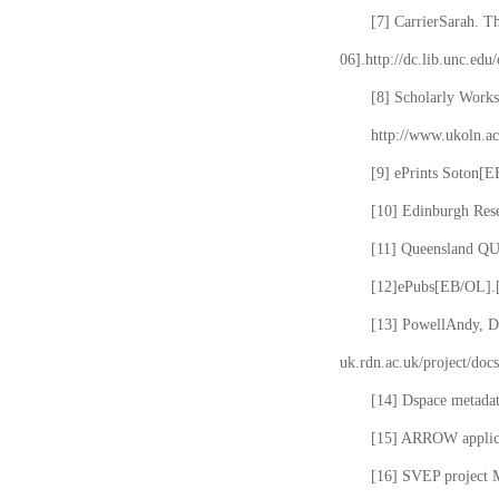
[7] CarrierSarah. T
06].http://dc.lib.unc.edu
[8] Scholarly Works
http://www.ukoln.ac
[9] ePrints Soton[E
[10] Edinburgh Rese
[11] Queensland QUT
[12]ePubs[EB/OL].[2
[13] PowellAndy, Da
uk.rdn.ac.uk/project/docs
[14] Dspace metada
[15] ARROW applicat
[16] SVEP project 