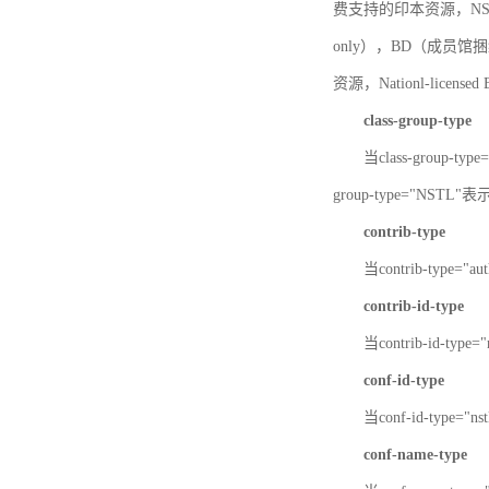
费支持的印本资源，NSTL-
only），BD（成员馆捆绑
资源，Nationl-licen
class-group-type
当class-group-
group-type="NST
contrib-type
当contrib-type="
contrib-id-type
当contrib-id-ty
conf-id-type
当conf-id-type=
conf-name-type