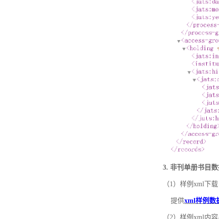
3. 非刊单册书目
（1）样例xml下载
提供
xml样例数
（2）样例xml内