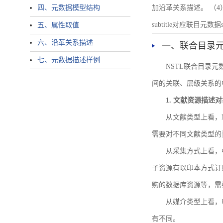
四、元数据模型结构
加沿革关系描述。 （4）说明：N
subtitle对应联目元数据sourc
五、属性取值
六、沿革关系描述
一、联合目录
七、元数据描述样例
NSTL联合目录
间的关联、层级关系的
1. 文献资源描述
从文献类型上看，
需要对不同文献类型的
从采集方式上看，
子资源有以印本方式订
购的数据库资源等，需
从媒介类型上看，电
有不同。