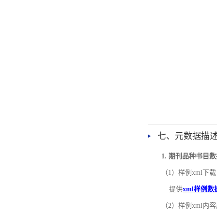
七、元数据描
1. 期刊品种书目
（1）样例xml下载
提供
xml样例数
（2）样例xml内