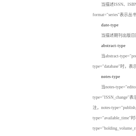
当描述ISSN、ISBN时，
format="series"表示丛
date-type
当描述期刊出版日期时，d
abstract-type
当abstract-type=
type="database"
notes-type
当notes-type="ed
type="ISSN_chang
注，notes-type="pu
type="available_
type="holding_v