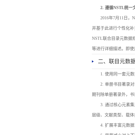
2. 遵循NSTL统
2016年7月11
并基于此进行个性化补
NSTL联合目录元数
等进行详细描述。即使
二、联目元数
1. 使用同一套
2. 单册书目著
期刊除单册著录外，书
3. 通过核心元
层级、文献类型、载体
4. 扩展丰富元