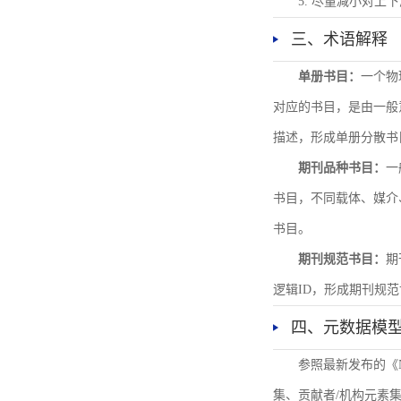
5. 尽量减小对
三、术语解释
单册书目：
一个物
对应的书目，是由一般
描述，形成单册分散书
期刊品种书目：
一
书目，不同载体、媒介
书目。
期刊规范书目：
期
逻辑ID，形成期刊规
四、元数据模
参照最新发布的《
集、贡献者/机构元素