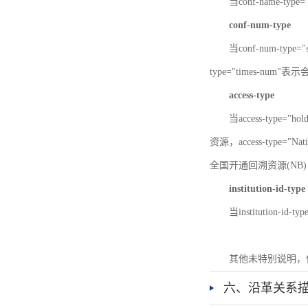
当conf-name-typ
conf-num-type
当conf-num-typ
type="times-num
access-type
当access-type="
资源，access-type="Nat
全国开通回溯资源(NB)，ac
institution-id-type
当institution-id
其他未特别说明，
六、沿革关系