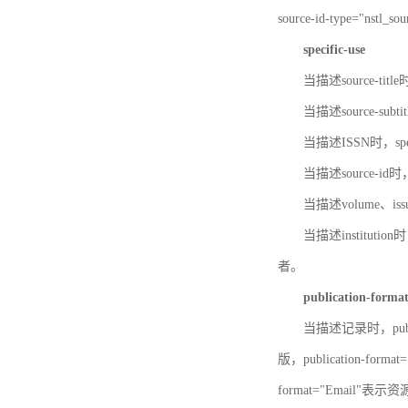
source-id-type="nst
specific-use
当描述source-title
当描述source-subti
当描述ISSN时，speci
当描述source-id
当描述volume、iss
当描述institution
者。
publication-forma
当描述记录时，publi
版，publication-fo
format="Email"表