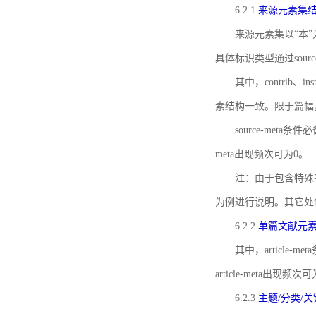
6.2.1
来源元素集
来源元素集以“本”
具体标识类型通过source
其中，contrib、
素结构一致。限于篇幅
source-meta条
meta出现频次可为0。
注：由于包含特殊字符s
为例进行说明。其它处
6.2.2
单篇文献元
其中，article-m
article-meta出现频次
6.2.3
主题/分类/