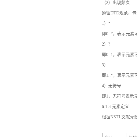
（2）出现频次
遵循DTD规范，
1）*
即0..*，表示元
2）?
即0..1，表示元
3）
即1..*，表示元
4）无符号
即1，无符号表示
6.1.3 元素定义
根据NSTL文献