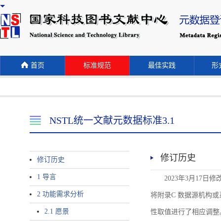
首页
标准规范
最佳实践
形式
NSTL统一文献元数据标准3.1
修订历史
修订历史
1 导言
2023年3月17日
2 功能需求分析
将附录C 数据源机构或系统名称
2.1 愿景
性取值进行了相应调整