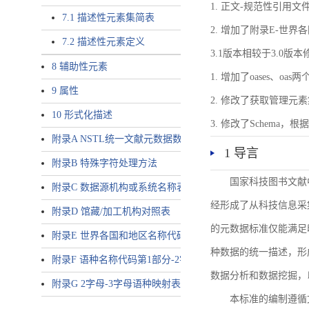
1. 正文-规范性引用文
7.1 描述性元素集简表
2. 增加了附录E-世
7.2 描述性元素定义
3.1版本相较于3.0版
8 辅助性元素
1. 增加了oases、oa
9 属性
2. 修改了获取管理元
10 形式化描述
3. 修改了Schem
附录A NSTL统一文献元数据数据唯一标识符规则
1 导言
附录B 特殊字符处理方法
国家科技图书文献
附录C 数据源机构或系统名称表
经形成了从科技信息采
附录D 馆藏/加工机构对照表
的元数据标准仅能满足
附录E 世界各国和地区名称代码-2字母代码（GB/T 2659-2000等
种数据的统一描述，形
附录F 语种名称代码第1部分-2字母代码（GB/T 4880.1-2005等同
数据分析和数据挖掘，
附录G 2字母-3字母语种映射表
本标准的编制遵循