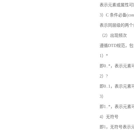
表示元素或属性可
3）C 条件必备(condi
表示同层级的两个
（2）出现频次
遵循DTD规范，
1）*
即0..*，表示元
2）?
即0..1，表示元
3）
即1..*，表示元
4）无符号
即1，无符号表示