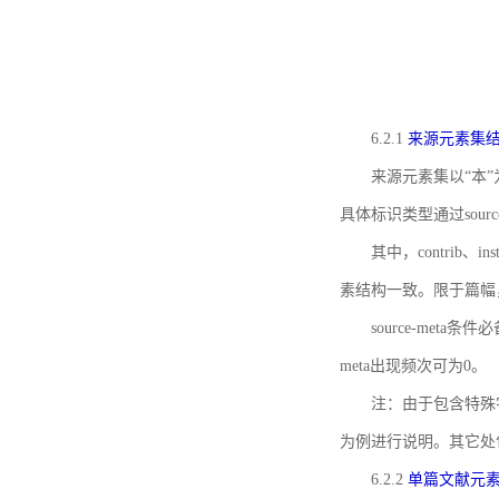
6.2.1
来源元素集
来源元素集以“本”
具体标识类型通过source
其中，contrib、
素结构一致。限于篇幅
source-meta条
meta出现频次可为0。
注：由于包含特殊字符s
为例进行说明。其它处
6.2.2
单篇文献元