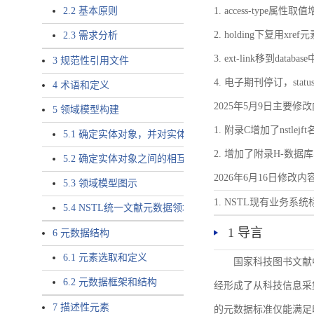
2.2 基本原则
1. access-type属性取值
2. holding下复用x
2.3 需求分析
3. ext-link移到databas
3 规范性引用文件
4. 电子期刊停订，status
4 术语和定义
2025年5月9日主要修
5 领域模型构建
1. 附录C增加了nstlejf
5.1 确定实体对象，并对实体对象命名
2. 增加了附录H-数
5.2 确定实体对象之间的相互关系，定义实体对象之间的
2026年6月16日修改内
5.3 领域模型图示
1. NSTL现有业务系
5.4 NSTL统一文献元数据领域模型的验证
1 导言
6 元数据结构
6.1 元素选取和定义
国家科技图书文献
6.2 元数据框架和结构
经形成了从科技信息采
7 描述性元素
的元数据标准仅能满足