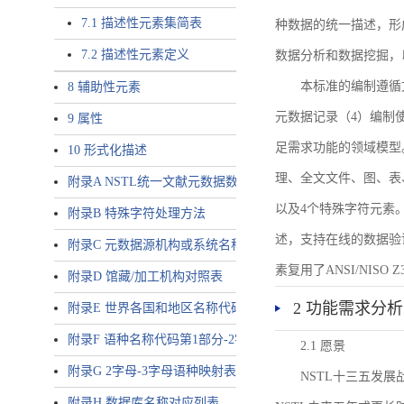
7.1 描述性元素集简表
种数据的统一描述，形
7.2 描述性元素定义
数据分析和数据挖掘，
本标准的编制遵循
8 辅助性元素
元数据记录（4）编制
9 属性
足需求功能的领域模型
10 形式化描述
理、全文文件、图、表
附录A NSTL统一文献元数据数据唯一标识符规则
以及4个特殊字符元素
附录B 特殊字符处理方法
述，支持在线的数据验
附录C 元数据源机构或系统名称表
素复用了ANSI/NISO 
附录D 馆藏/加工机构对照表
2 功能需求分析
附录E 世界各国和地区名称代码-2字母代码（GB/T 2659-2000等
附录F 语种名称代码第1部分-2字母代码（GB/T 4880.1-2005等同
2.1 愿景
附录G 2字母-3字母语种映射表
NSTL十三五发
附录H 数据库名称对应列表