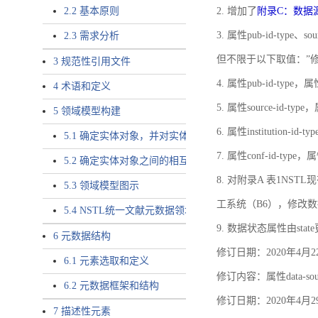
2.2 基本原则
2. 增加了
附录C：数据
3. 属性pub-id-type、so
2.3 需求分析
但不限于以下取值：”
3 规范性引用文件
4. 属性pub-id-type，
4 术语和定义
5. 属性source-id-ty
5 领域模型构建
6. 属性institution
5.1 确定实体对象，并对实体对象命名
7. 属性conf-id-ty
5.2 确定实体对象之间的相互关系，定义实体对象之间的
8. 对附录A 表1N
5.3 领域模型图示
工系统（B6），修改
5.4 NSTL统一文献元数据领域模型的验证
9. 数据状态属性由state
6 元数据结构
修订日期：2020年4月2
6.1 元素选取和定义
修订内容：属性data-
6.2 元数据框架和结构
修订日期：2020年4月2
7 描述性元素