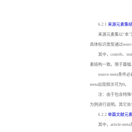
6.2.1
来源元素集
来源元素集以“本”
具体标识类型通过source
其中，contrib、
素结构一致。限于篇幅
source-meta条
meta出现频次可为0。
注：由于包含特殊字符s
为例进行说明。其它处
6.2.2
单篇文献元
其中，article-m