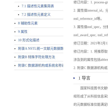
修订内容：1. proces
7.1 描述性元素集简表
2. 属性值internal_id，分别就
7.2 描述性元素定义
nstl_reference_id等。
8 辅助性元素
3. 属性值nstl_spec，分别就不同
9 属性
nstl_award_spec, nstl_
10 形式化描述
修订日期：2021年2月1
附录A NSTL统一文献元数据数据唯一标识符规则
修订内容：1. 将推荐取
附录B 特殊字符处理方法
涉及到的属性包括abbrev-typ
附录C 数据源机构或系统名称表
2. 附录C 数据源机构或系统
1 导言
国家科技图书文献
经形成了从科技信息采
的元数据标准仅能满足