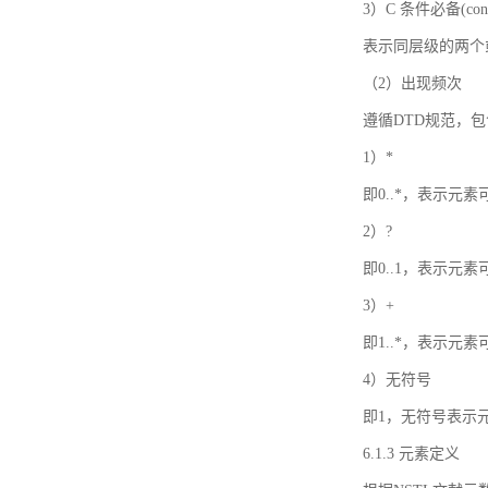
3）C 条件必备(condi
表示同层级的两个
（2）出现频次
遵循DTD规范，
1）*
即0..*，表示元
2）?
即0..1，表示元
3）+
即1..*，表示元
4）无符号
即1，无符号表示
6.1.3 元素定义