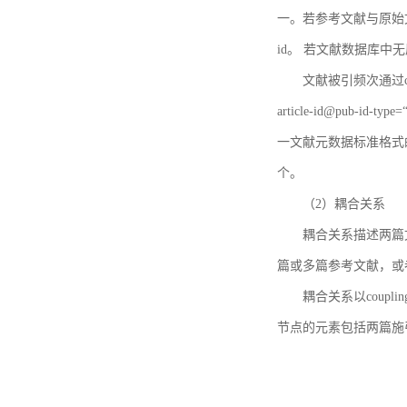
一。若参考文献与原始文献
id。 若文献数据库中
文献被引频次通过c
article-id@pub-id
一文献元数据标准格式
个。
（2）耦合关系
耦合关系描述两篇
篇或多篇参考文献，或
耦合关系以coupl
节点的元素包括两篇施