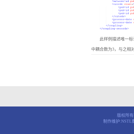
此样例描述唯一标识符为B
中耦合数为3，与之相
版权所有© 
制作维护:NST