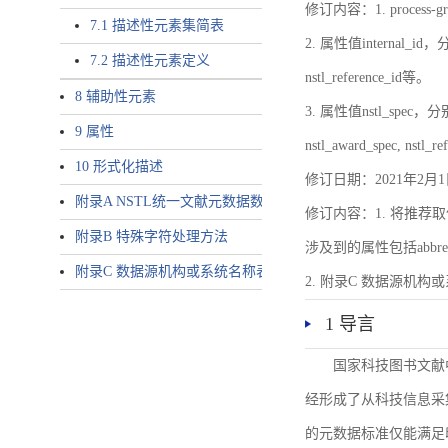
修订内容：1. proces
7.1 描述性元素集简表
2. 属性值internal_id，分别就
7.2 描述性元素定义
nstl_reference_id等。
8 辅助性元素
3. 属性值nstl_spec，分别就不同
9 属性
nstl_award_spec, nstl_
10 形式化描述
修订日期：2021年2月1
附录A NSTL统一文献元数据数据唯一标识符规则
修订内容：1. 将推荐取
附录B 特殊字符处理方法
涉及到的属性包括abbrev-typ
附录C 数据源机构或系统名称表
2. 附录C 数据源机构或系统
1 导言
国家科技图书文献
经形成了从科技信息采
的元数据标准仅能满足