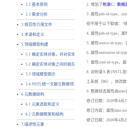
2.2 基本原则
2. 增加了
附录C：数据
3. 属性pub-id-type、so
2.3 需求分析
但不限于以下取值：”
3 规范性引用文件
4. 属性pub-id-type，
4 术语和定义
5. 属性source-id-ty
5 领域模型构建
6. 属性institution
5.1 确定实体对象，并对实体对象命名
7. 属性conf-id-ty
5.2 确定实体对象之间的相互关系，定义实体对象之间的
8. 对附录A 表1N
5.3 领域模型图示
工系统（B6），修改
5.4 NSTL统一文献元数据领域模型的验证
9. 数据状态属性由state
6 元数据结构
修订日期：2020年4月2
6.1 元素选取和定义
修订内容：属性data-
6.2 元数据框架和结构
修订日期：2020年4月2
7 描述性元素