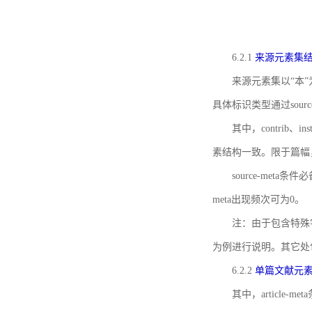
6.2.1
来源元素集
来源元素集以“本”
具体标识类型通过source
其中，contrib、
素结构一致。限于篇幅
source-meta条
meta出现频次可为0。
注：由于包含特殊字符s
为例进行说明。其它处
6.2.2
单篇文献元
其中，article-m