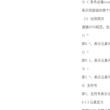
3）C 条件必备(condi
表示同层级的两个
（2）出现频次
遵循DTD规范，
1）*
即0..*，表示元
2）?
即0..1，表示元
3）+
即1..*，表示元
4）无符号
即1，无符号表示
6.1.3 元素定义