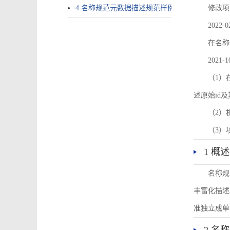
4 名称规范元数据描述规范样例
修改项
2022-0
在名称
2021-1
（1）在
述原始id
（2）
（3）
1 概述
名称规
丰富化描述
准独立成单