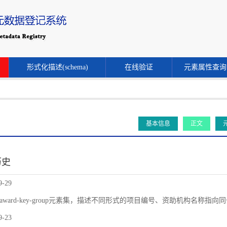
形式化描述(schema)
在线验证
元素属性查询
基本信息
正文
历史
9-29
award-key-group元素集，描述不同形式的项目编号、资助机构名称指
9-23