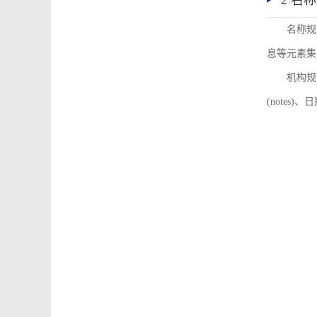
2 名
名称规
息等元素集
机构规
(notes)、