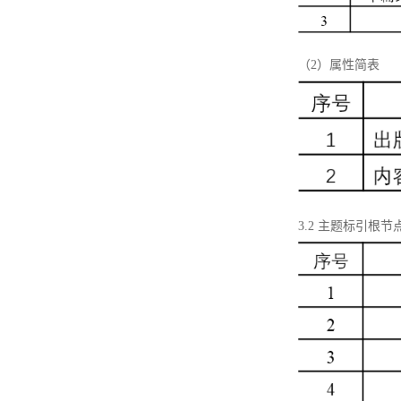
（2）属性简表
3.2 主题标引根节