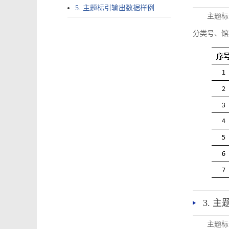
5. 主题标引输出数据样例
主题标
分类号、馆
3. 
主题标