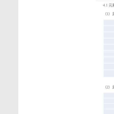
4.1 
（1）
（2）