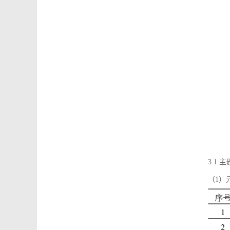
3.1
（1）