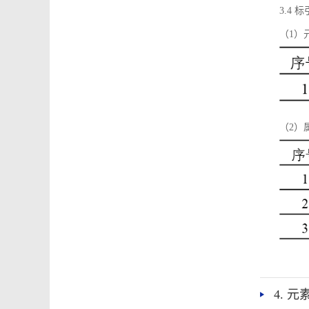
3.4
（1）
（2）
4. 