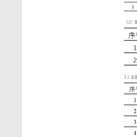
（2）
3.2