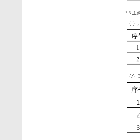
3.3 主
（1）
（2）