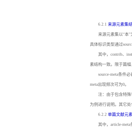
6.2.1
来源元素集
来源元素集以“本”
具体标识类型通过source
其中，contrib、
素结构一致。限于篇幅
source-meta条
meta出现频次可为0。
注：由于包含特殊字符s
为例进行说明。其它处
6.2.2
单篇文献元
其中，article-m