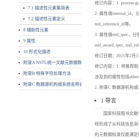
修订内容：1. proces
7.1 描述性元素集简表
2. 属性值internal_id，分别就
7.2 描述性元素定义
nstl_reference_id等。
8 辅助性元素
3. 属性值nstl_spec，分别就不同
9 属性
nstl_award_spec, nstl_
10 形式化描述
修订日期：2021年2月1
附录A NSTL统一文献元数据数据唯一标识符规则
修订内容：1. 将推荐取
附录B 特殊字符处理方法
涉及到的属性包括abbrev-typ
附录C 数据源机构或系统名称表
2. 附录C 数据源机构或系统
1 导言
国家科技图书文献
经形成了从科技信息采
的元数据标准仅能满足