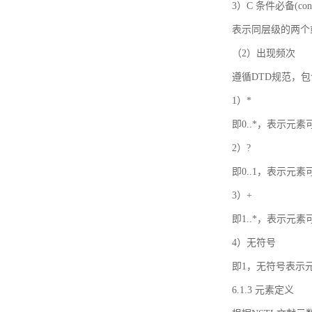
3）C 条件必备(condi
表示同层级的两个
（2）出现频次
遵循DTD规范，
1）*
即0..*，表示元
2）?
即0..1，表示元
3）+
即1..*，表示元
4）无符号
即1，无符号表示
6.1.3 元素定义