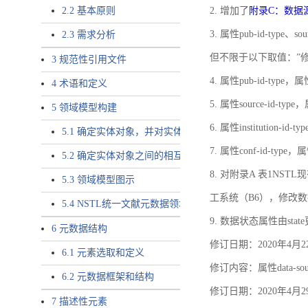
2.2 基本原则
2. 增加了
附录C：数据
3. 属性pub-id-type、so
2.3 需求分析
但不限于以下取值：”
3 规范性引用文件
4. 属性pub-id-type，
4 术语和定义
5. 属性source-id-ty
5 领域模型构建
6. 属性institution
5.1 确定实体对象，并对实体对象命名
7. 属性conf-id-ty
5.2 确定实体对象之间的相互关系，定义实体对象之间的
8. 对附录A 表1N
5.3 领域模型图示
工系统（B6），修改
5.4 NSTL统一文献元数据领域模型的验证
9. 数据状态属性由state
6 元数据结构
修订日期：2020年4月2
6.1 元素选取和定义
修订内容：属性data-
6.2 元数据框架和结构
修订日期：2020年4月2
7 描述性元素