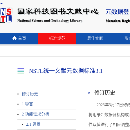
首页
标准规范
最佳实践
形式
NSTL统一文献元数据标准3.1
修订历史
修订历史
1 导言
2023年3月17日
2 功能需求分析
将附录C 数据源机构或系统名称
2.1 愿景
性取值进行了相应调整