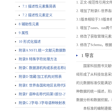
1. 正文-规范性引用文
7.1 描述性元素集简表
2. 增加了附录E-世
7.2 描述性元素定义
3.1版本相较于3.0版
8 辅助性元素
1. 增加了oases、oa
9 属性
2. 修改了获取管理元
10 形式化描述
3. 修改了Schem
附录A NSTL统一文献元数据数据唯一标识符规则
1 导言
附录B 特殊字符处理方法
国家科技图书文献
附录C 数据源机构或系统名称表
经形成了从科技信息采
附录D 馆藏/加工机构对照表
的元数据标准仅能满足
附录E 世界各国和地区名称代码-2字母代码（GB/T 2659-2000等
种数据的统一描述，形
附录F 语种名称代码第1部分-2字母代码（GB/T 4880.1-2005等同
数据分析和数据挖掘，
附录G 2字母-3字母语种映射表
本标准的编制遵循