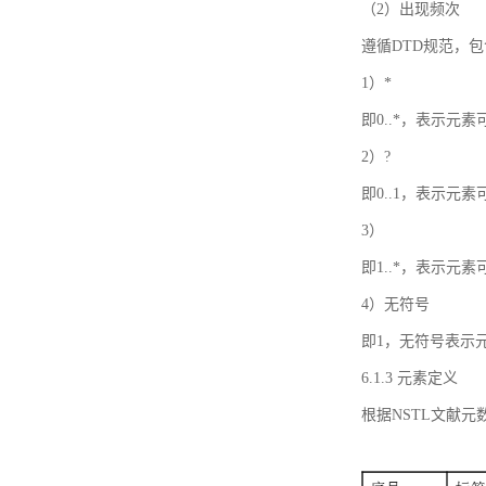
（2）出现频次
遵循DTD规范，
1）*
即0..*，表示元
2）?
即0..1，表示元
3）
即1..*，表示元
4）无符号
即1，无符号表示
6.1.3 元素定义
根据NSTL文献