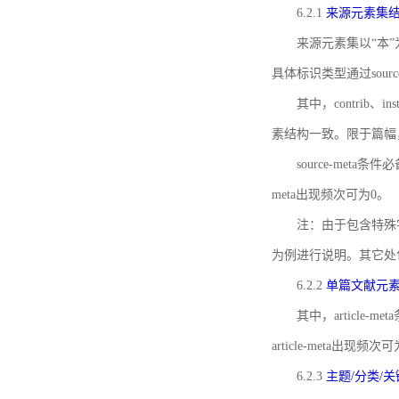
6.2.1
来源元素集
来源元素集以“本”
具体标识类型通过source
其中，contrib、
素结构一致。限于篇幅
source-meta条
meta出现频次可为0。
注：由于包含特殊字符s
为例进行说明。其它处
6.2.2
单篇文献元
其中，article-m
article-meta出现频次
6.2.3
主题/分类/