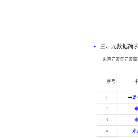
三、元数据简
来源元素集元素简
序号
1
来源
2
3
4
来