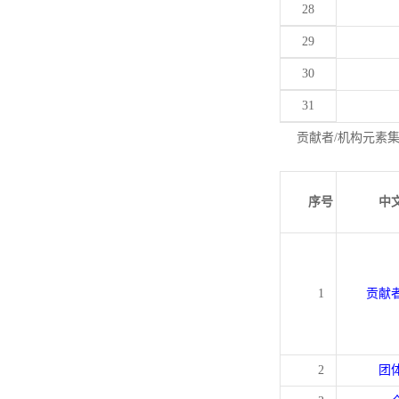
28
29
30
31
贡献者/机构元素
序号
中
1
贡献
2
团