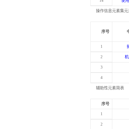
14
使
操作信息元素集元
序号
1
2
机
3
4
辅助性元素简表
序号
1
2