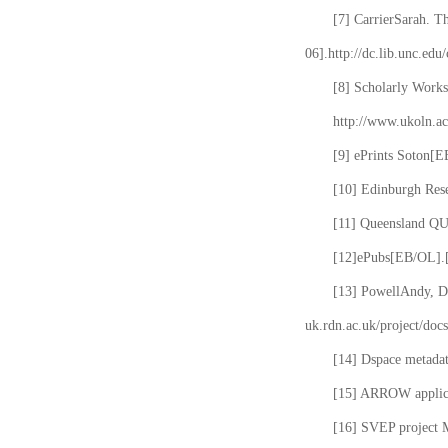
[7] CarrierSarah. T
06].http://dc.lib.unc.edu
[8] Scholarly Works
http://www.ukoln.ac
[9] ePrints Soton[E
[10] Edinburgh Rese
[11] Queensland QUT
[12]ePubs[EB/OL].[2
[13] PowellAndy, Da
uk.rdn.ac.uk/project/docs
[14] Dspace metada
[15] ARROW applicat
[16] SVEP project 