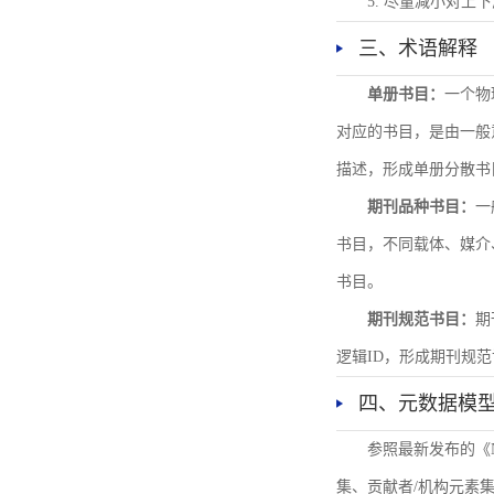
5. 尽量减小对
三、术语解释
单册书目：
一个物
对应的书目，是由一般
描述，形成单册分散书
期刊品种书目：
一
书目，不同载体、媒介
书目。
期刊规范书目：
期
逻辑ID，形成期刊规
四、元数据模
参照最新发布的《
集、贡献者/机构元素