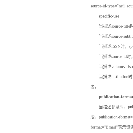
source-id-type="nst
specific-use
当描述source-title
当描述source-subti
当描述ISSN时，speci
当描述source-id
当描述volume、iss
当描述institution
者。
publication-forma
当描述记录时，publi
版，publication-fo
format="Email"表