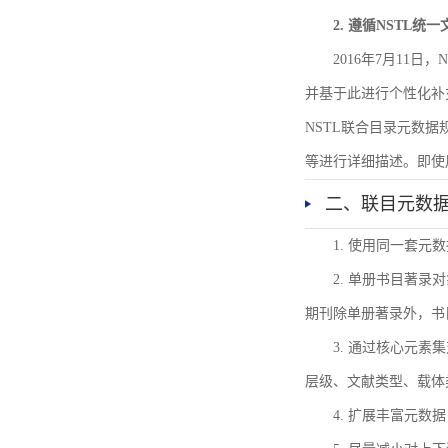
2. 遵循NSTL统
2016年7月11
并基于此进行个性化补
NSTL联合目录元数
等进行详细描述。即使
二、联目元数
1. 使用同一套
2. 单册书目著
期刊除单册著录外，书
3. 通过核心元
层级、文献类型、载体
4. 扩展丰富元