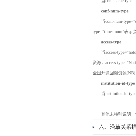
当conf-name-typ
conf-num-type
当conf-num-typ
type="times-num
access-type
当access-type="
资源，access-type="Nat
全国开通回溯资源(NB)，ac
institution-id-type
当institution-id
其他未特别说明，
六、沿革关系