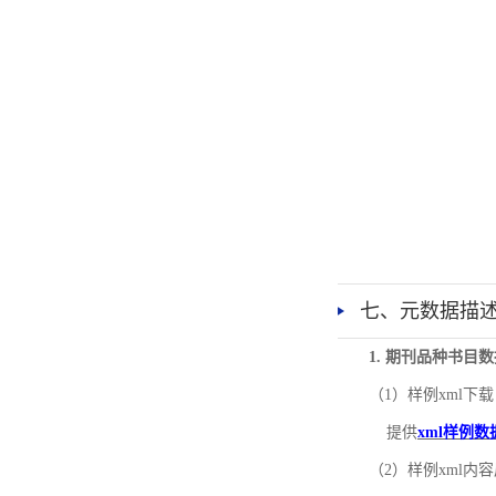
七、元数据描
1. 期刊品种书目
（1）样例xml下载
提供
xml样例数
（2）样例xml内