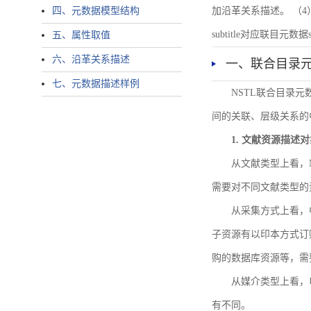
四、元数据模型结构
加沿革关系描述。 （4）说明：N
subtitle对应联目元数据sourc
五、属性取值
六、沿革关系描述
一、联合目录
七、元数据描述样例
NSTL联合目录
间的关联、层级关系的
1. 文献资源描述
从文献类型上看，
需要对不同文献类型的
从采集方式上看，
子资源有以印本方式订
购的数据库资源等，需
从媒介类型上看，电
有不同。