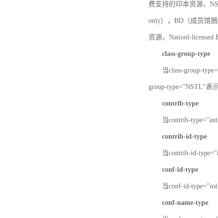
费支持的印本资源，NSTL-
only），BD（成员馆捆绑
资源，Nationl-licen
class-group-type
当class-group-
group-type="NST
contrib-type
当contrib-type="
contrib-id-type
当contrib-id-ty
conf-id-type
当conf-id-type=
conf-name-type