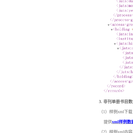
3. 非刊单册书目
（1）样例xml下载
提供
xml样例数
（2）样例xml内