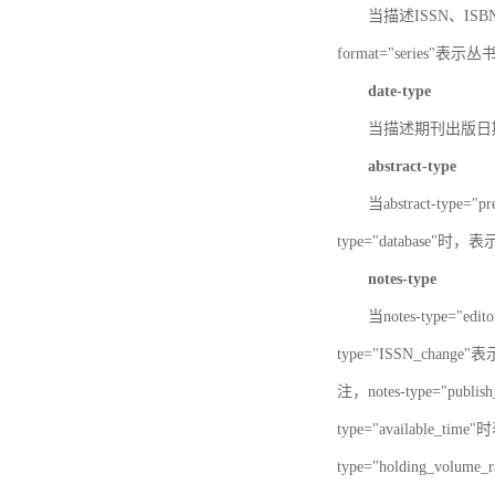
当描述ISSN、ISBN时，
format="series"表示丛
date-type
当描述期刊出版日期时，d
abstract-type
当abstract-type=
type="database"
notes-type
当notes-type="ed
type="ISSN_chang
注，notes-type="pu
type="available_
type="holding_v