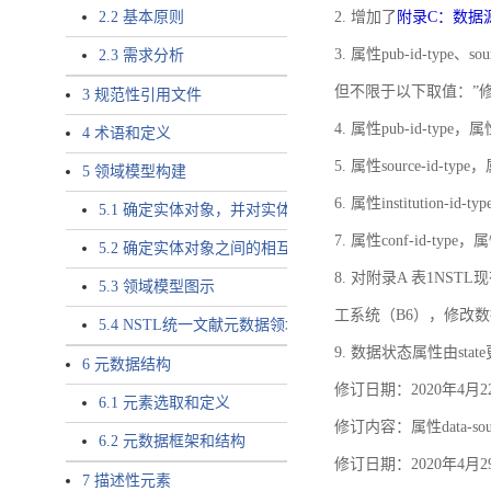
2.2 基本原则
2. 增加了
附录C：数据
3. 属性pub-id-type、so
2.3 需求分析
但不限于以下取值：”
3 规范性引用文件
4. 属性pub-id-type，
4 术语和定义
5. 属性source-id-ty
5 领域模型构建
6. 属性institution
5.1 确定实体对象，并对实体对象命名
7. 属性conf-id-ty
5.2 确定实体对象之间的相互关系，定义实体对象之间的
8. 对附录A 表1N
5.3 领域模型图示
工系统（B6），修改
5.4 NSTL统一文献元数据领域模型的验证
9. 数据状态属性由state
6 元数据结构
修订日期：2020年4月2
6.1 元素选取和定义
修订内容：属性data-
6.2 元数据框架和结构
修订日期：2020年4月2
7 描述性元素