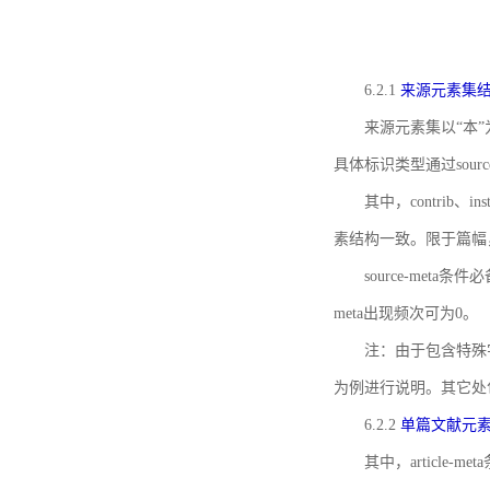
6.2.1
来源元素集
来源元素集以“本”
具体标识类型通过source
其中，contrib、
素结构一致。限于篇幅
source-meta条
meta出现频次可为0。
注：由于包含特殊字符s
为例进行说明。其它处
6.2.2
单篇文献元
其中，article-m