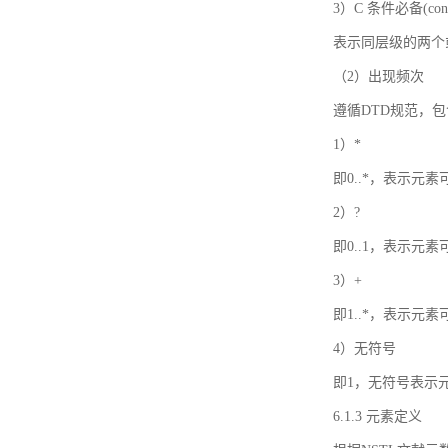
3）C 条件必备(condi
表示同层级的两个
（2）出现频次
遵循DTD规范，
1）*
即0..*，表示元
2）?
即0..1，表示元
3）+
即1..*，表示元
4）无符号
即1，无符号表示
6.1.3 元素定义