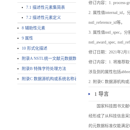
修订内容：1. proces
7.1 描述性元素集简表
2. 属性值internal_id，分别就
7.2 描述性元素定义
nstl_reference_id等。
8 辅助性元素
3. 属性值nstl_spec，分别就不同
9 属性
nstl_award_spec, nstl_
10 形式化描述
修订日期：2021年2月1
附录A NSTL统一文献元数据数据唯一标识符规则
修订内容：1. 将推荐取
附录B 特殊字符处理方法
涉及到的属性包括abbrev-typ
附录C 数据源机构或系统名称表
2. 附录C 数据源机构或系统
1 导言
国家科技图书文献
经形成了从科技信息采
的元数据标准仅能满足