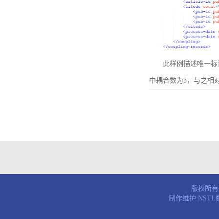
此样例描述唯一标识符为B
中耦合数为3，与之相
版权所有© 
制作维护:NST