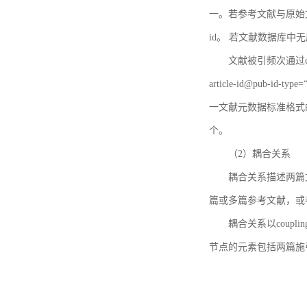
一。若参考文献与原始文献
id。 若文献数据库中
文献被引频次通过c
article-id@pub-id
一文献元数据标准格式
个。
（2）耦合关系
耦合关系描述两篇
篇或多篇参考文献，或
耦合关系以coupl
节点的元素包括两篇施