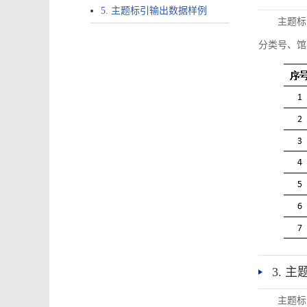
5. 主题标引输出数据样例
主题标
分类号、馆
3. 
主题标