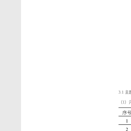
3.1
（1）