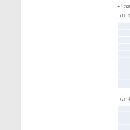
4.1 
（1）
（2）