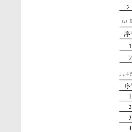
（2）
3.2