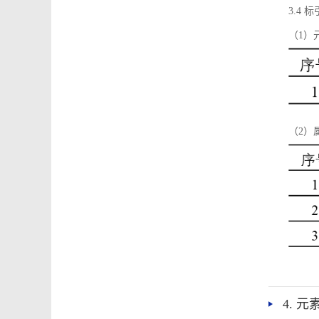
3.4
（1）
（2）
4. 