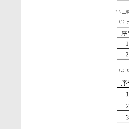
3.3 主
（1）
（2）