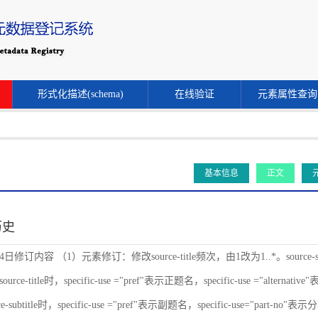
形式化描述(schema)
在线验证
元素属性查询
基本信息
正文
历史
24日修订内容 （1）元素修订：修改source-title频次，由1改为1..*。source-s
ce-title时，specific-use ="pref"表示正题名，specific-use ="alternat
-subtitle时，specific-use ="pref"表示副题名，specific-use="part-no