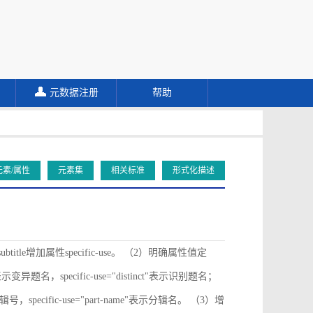
元数据注册
帮助
元素/属性
元素集
相关标准
形式化描述
ubtitle增加属性specific-use。 （2）明确属性值定
ive"表示变异题名，specific-use="distinct"表示识别题名；
"表示分辑号，specific-use="part-name"表示分辑名。 （3）增