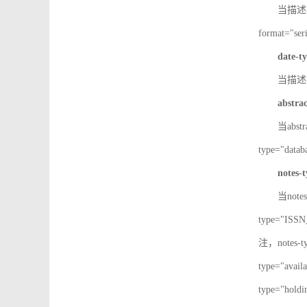
当描述IS
format="
date-t
当描述期
abstra
当abst
type="d
notes-
当note
type="IS
注，notes-
type="av
type="h