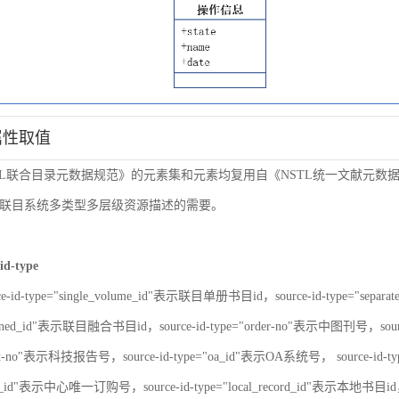
属性取值
TL联合目录元数据规范》的元素集和元素均复用自《NSTL统一文献元
联目系统多类型多层级资源描述的需要。
id-type
ce-id-type="single_volume_id"表示联目单册书目id，source-id-type="sepa
nbined_id"表示联目融合书目id，source-id-type="order-no"表示中图刊号，sour
port-no"表示科技报告号，source-id-type="oa_id"表示OA系统号， source-id-
er_id"表示中心唯一订购号，source-id-type="local_record_id"表示本地书目id，s