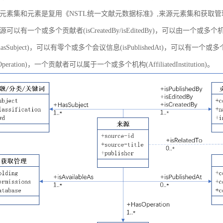
元素集和元素是复用《NSTL统一文献元数据标准》,来源元素集和获取
以有一个或多个贡献者(isCreatedBy/isEditedBy)，可以由一个或多个机
asSubject)，可以有零个或多个会议信息(isPublishedAt)，可以有一个或
peration)，一个贡献者可以属于一个或多个机构(AffiliatedInstitution)。