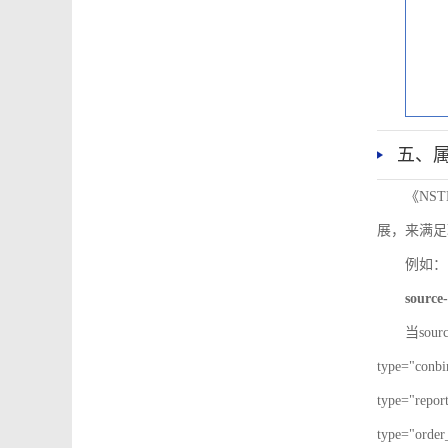
五、
《NS
展，来满足
例如：
source-
当sour
type="co
type="re
type="ord