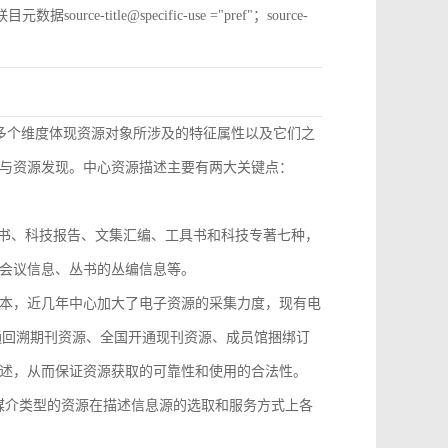
e-title@specific-use ="pref"；source-
从多个维度体现资源对象所涉及的特征属性以及它们之
与资源发现。中心资源描述主要有两大关键点：
技丛书、科技报告、文集汇编、工具书和科技专著七种，
会议信息、丛书的丛编信息等。
本，近几年中心加大了电子资源的采集力度，现有电
开通回溯期刊资源、全国开通现刊资源、成员馆捆绑订
述，从而保证资源获取的可靠性和使用的合法性。
，不同媒介类型的资源在描述信息源的选取和服务方式上各