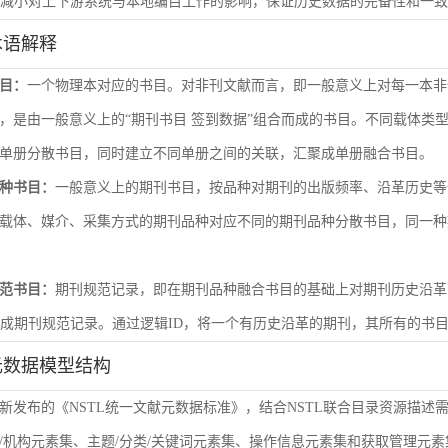
尽量减小对上下游系统与本地编目工作的影响，保证历史数据的完备性和一
术语解释
目：
一个物理本对应的书目。对非刊文献而言，即一般意义上对每一本非
，是由一般意义上的“期刊书目 签到数据”组合而成的书目。不同载体类
单册分散书目，同时建立不同单册之间的关联，汇聚成单册融合书目。
种书目：
一般意义上的期刊书目，按品种对期刊的出版频率、沿革历史等
载体、媒介、采集方式的期刊品种对应不同的期刊品种分散书目，同一种
范书目：
期刊规范记录，即在期刊品种融合书目的基础上对期刊历史沿革
形成期刊规范记录。通过逻辑ID，将一个有历史沿革的期刊，其所有的书
元数据模型结构
新发布的《NSTL统一文献元数据标准》，结合NSTL联合目录资源描述
/机构元素集、主题/分类/关键词元素集、操作信息元素集和获取管理元