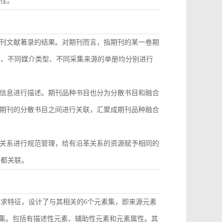
致性。
刊文献著录的结果。对期刊而言，指期刊的某一卷期
型、不同媒介类型、不同采集来源的单册均分别进行
信息进行描述。期刊品种书目也分为分散书目和融合
期刊的分散书目之间进行关联，汇聚成期刊品种融合
关系进行规范管理，给有沿革关系的资源赋予相同的
目都关联。
需求特征，设计了与其相关的6个元素集，即来源元素
素集。包括有描述性元素、辅助性元素和元素属性。其