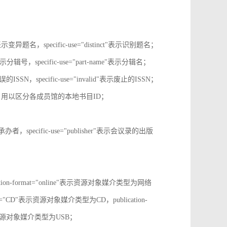
tive"表示变异题名，specific-use="distinct"表示识别题名；
-no"表示分辑号，specific-use="part-name"表示分辑名；
误的ISSN，specific-use="invalid"表示废止的ISSN；
ion-id，用以区分各成员馆的本地书目ID；
r"表示承办者，specific-use="publisher"表示会议录的出版
tion-format="online"表示资源对象媒介类型为网络
mat="CD"表示资源对象媒介类型为CD，publication-
表示表示资源对象媒介类型为USB；