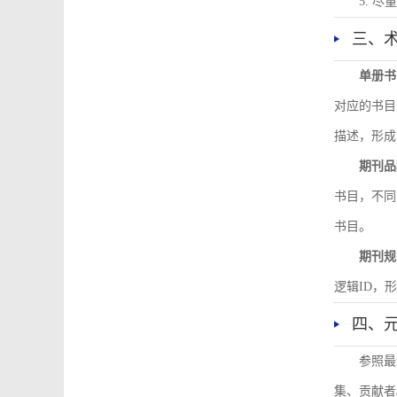
5. 
三、
单册书
对应的书目
描述，形成
期刊品
书目，不同
书目。
期刊规
逻辑ID，
四、
参照最
集、贡献者