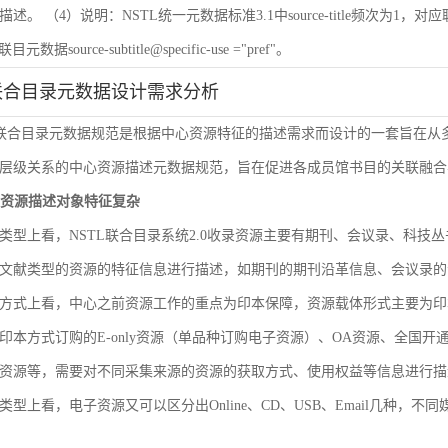
 （4）说明：NSTL统一元数据标准3.1中source-title频次为1，对应联目元数据sourc
联目元数据source-subtitle@specific-use ="pref"。
联合目录元数据设计需求分析
L联合目录元数据规范是根据中心资源特征的描述需求而设计的一套旨在
层级关系的中心资源描述元数据规范，旨在促进各成员馆书目的关联融合
文献资源描述对象特征复杂
类型上看，NSTL联合目录系统2.0收录资源主要有期刊、会议录、科
文献类型的资源的特征信息进行描述，如期刊的期刊沿革信息、会议录的
方式上看，中心之前资源工作的重点为印本保障，资源载体形式主要为印
印本方式订购的E-only资源（单品种订购电子资源）、OA资源、全国
资源等，需要对不同采集来源的资源的获取方式、使用权益等信息进行描
类型上看，电子资源又可以区分出Online、CD、USB、Email几种