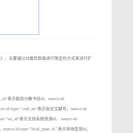
数据》，主要通过对属性取值进行限定的方式来进行扩
rate_id"表示联目分散书目id，source-id-
ce-id-type="conf_no"表示会议文献号，source-id-
type="wz_id"表示文综系统资源id， source-id-
ource-id-type="local_issue_id "表示本地签到id，