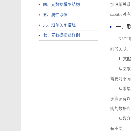
四、元数据模型结构
加沿革关系描述。
subtitle对应
五、属性取值
六、沿革关系描述
一、
七、元数据描述样例
NST
间的关联、
1. 
从文献
需要对不同
从采集
子资源有以
购的数据库
从媒介
有不同。