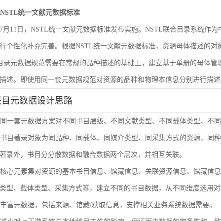
遵循NSTL统一文献元数据标准
6年7月11日，NSTL统一文献元数据标准发布实施。NSTL联合目录系统
行个性化补充完善。根据NSTL统一文献元数据标准，资源母体描述的
合目录元数据规范需要在常规的品种描述的基础上，建立基于单册的母体
描述。即使用同一套元数据规范对资源的品种和物理本信息分别进行描述
联目元数据设计思路
使用同一套元数据方案对不同书目层级、不同文献类型、不同载体类型、不
单册书目著录对象为同品种、同载体、同媒介类型、同采集方式的资源，同
著录外，书目分分散数据和融合数据两个层次，并相互关联。
通过核心元素集对资源的基本书目信息、馆藏信息、关联资源信息、馆藏信
类型、载体类型、采集方式等，建立不同的书目数据，从不同维度选用对
扩展丰富元数据，包括来源、馆藏/获取信息，支撑相关业务系统数据需要。