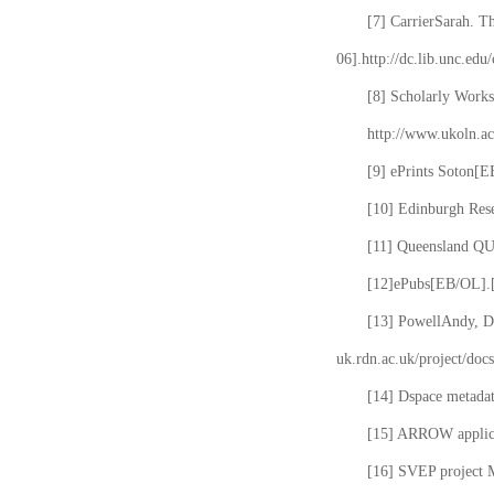
[7] CarrierSarah. T
06].http://dc.lib.unc.edu
[8] Scholarly Works
http://www.ukoln.ac
[9] ePrints Soton[E
[10] Edinburgh Rese
[11] Queensland QUT
[12]ePubs[EB/OL].[2
[13] PowellAndy, Da
uk.rdn.ac.uk/project/docs
[14] Dspace metada
[15] ARROW applicat
[16] SVEP project 