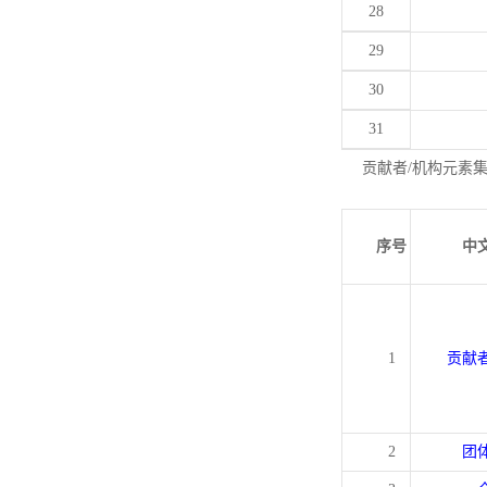
28
29
30
31
贡献者/机构元素
序号
中
1
贡献
2
团