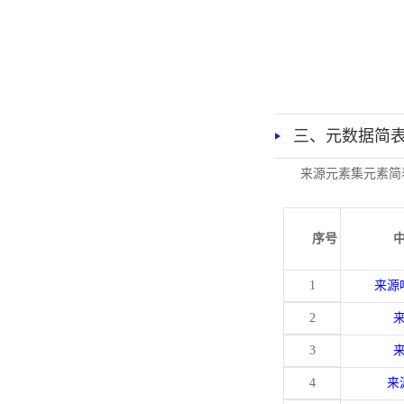
三、元数据简
来源元素集元素简
序号
1
来源
2
3
4
来