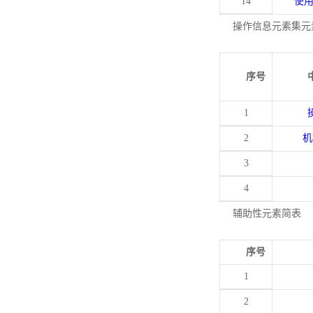
14
使
操作信息元素集元
序号
1
2
机
3
4
辅助性元素简表
序号
1
2