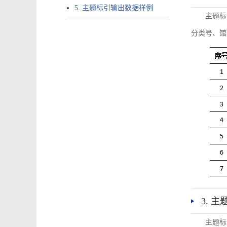
5. 主题标引输出数据样例
主题标
分类号、馆
3. 
主题标