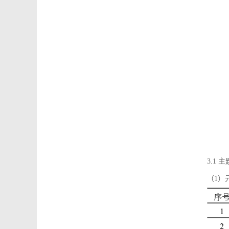
3.1
（1）