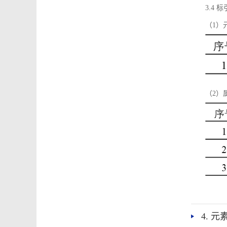
3.4
（1）
（2）
4. 