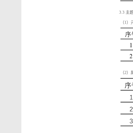
3.3 主
（1）
（2）