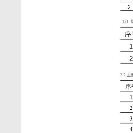
（2）
3.2