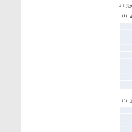
4.1 
（1）
（2）