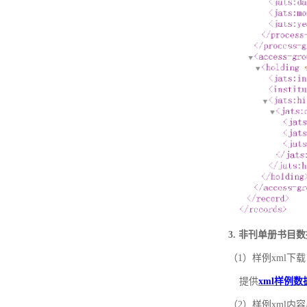
3. 非刊单册书目
（1）样例xml下载
提供
xml样例数
（2）样例xml内