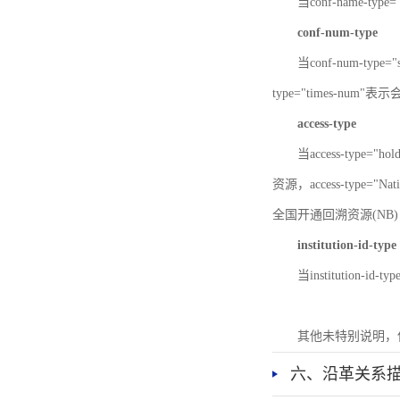
当conf-name-typ
conf-num-type
当conf-num-typ
type="times-num
access-type
当access-type="
资源，access-type="Nat
全国开通回溯资源(NB)，ac
institution-id-type
当institution-id
其他未特别说明，
六、沿革关系