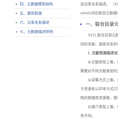
四、元数据模型结构
加沿革关系描述。 （4）说明：N
subtitle对应联目元数据sourc
五、属性取值
六、沿革关系描述
一、联合目录
七、元数据描述样例
NSTL联合目录
间的关联、层级关系的
1. 文献资源描述
从文献类型上看，
需要对不同文献类型的
从采集方式上看，
子资源有以印本方式订
购的数据库资源等，需
从媒介类型上看，电
有不同。