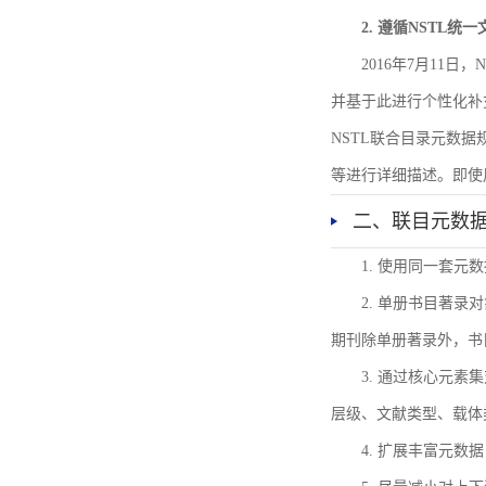
2. 遵循NSTL统
2016年7月11
并基于此进行个性化补
NSTL联合目录元数
等进行详细描述。即使
二、联目元数
1. 使用同一套
2. 单册书目著
期刊除单册著录外，书
3. 通过核心元
层级、文献类型、载体
4. 扩展丰富元