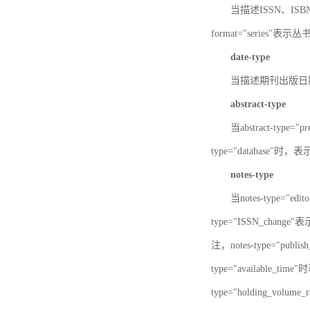
当描述ISSN、ISBN时，
format="series"表示丛
date-type
当描述期刊出版日期时，d
abstract-type
当abstract-type=
type="database"
notes-type
当notes-type="ed
type="ISSN_chang
注，notes-type="pu
type="available_
type="holding_v