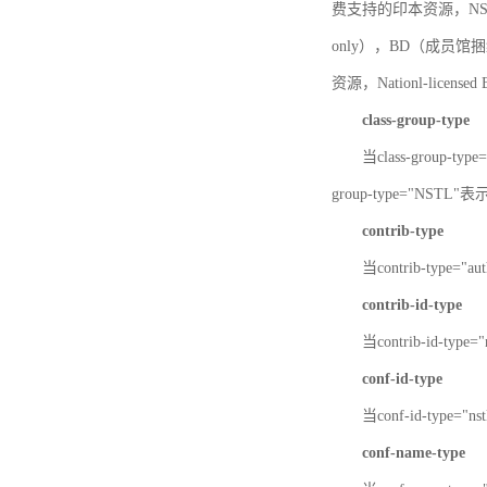
费支持的印本资源，NSTL-
only），BD（成员馆捆绑
资源，Nationl-licen
class-group-type
当class-group-
group-type="NST
contrib-type
当contrib-type="
contrib-id-type
当contrib-id-ty
conf-id-type
当conf-id-type=
conf-name-type