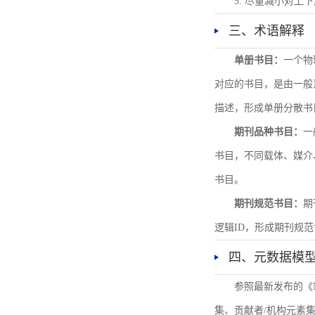
5. 尽量减小对
三、术语解释
单册书目：
一个物
对应的书目，是由一般
描述，形成单册分散书
期刊品种书目：
一
书目，不同载体、媒介
书目。
期刊规范书目：
期
逻辑ID，形成期刊规
四、元数据模
参照最新发布的《
集、贡献者/机构元素