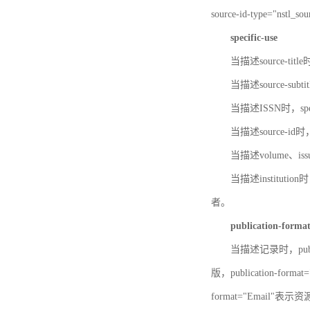
source-id-type="nst
specific-use
当描述source-title
当描述source-subti
当描述ISSN时，speci
当描述source-id
当描述volume、iss
当描述institution
者。
publication-forma
当描述记录时，publi
版，publication-fo
format="Email"表