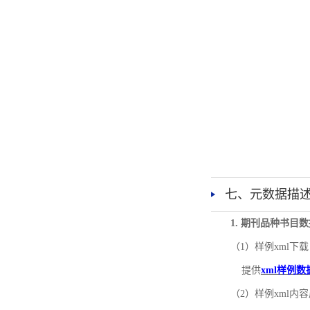
七、元数据描
1. 期刊品种书目
（1）样例xml下载
提供
xml样例数
（2）样例xml内