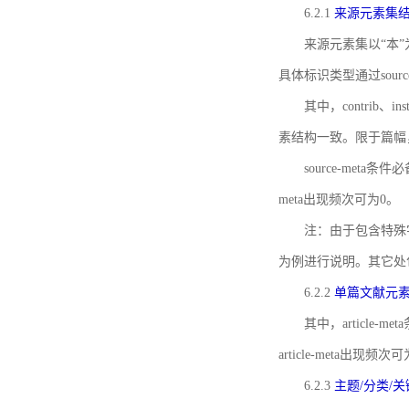
6.2.1
来源元素集
来源元素集以“本”
具体标识类型通过source
其中，contrib、
素结构一致。限于篇幅
source-meta条
meta出现频次可为0。
注：由于包含特殊字符s
为例进行说明。其它处
6.2.2
单篇文献元
其中，article-m
article-meta出现频次
6.2.3
主题/分类/