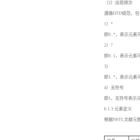
（2）出现频次
遵循DTD规范，
1）*
即0..*，表示元
2）?
即0..1，表示元
3）
即1..*，表示元
4）无符号
即1，无符号表示
6.1.3 元素定义
根据NSTL文献