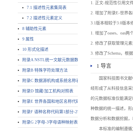
1. 正文-规范性引用文
7.1 描述性元素集简表
2. 增加了附录E-世
7.2 描述性元素定义
3.1版本相较于3.0版
8 辅助性元素
1. 增加了oases、oa
9 属性
2. 修改了获取管理元
10 形式化描述
3. 修改了Schem
附录A NSTL统一文献元数据数据唯一标识符规则
1 导言
附录B 特殊字符处理方法
国家科技图书文献
附录C 数据源机构或系统名称表
经形成了从科技信息采
附录D 馆藏/加工机构对照表
的元数据标准仅能满足
附录E 世界各国和地区名称代码-2字母代码（GB/T 2659-2000等
种数据的统一描述，形
附录F 语种名称代码第1部分-2字母代码（GB/T 4880.1-2005等同
数据分析和数据挖掘，
附录G 2字母-3字母语种映射表
本标准的编制遵循