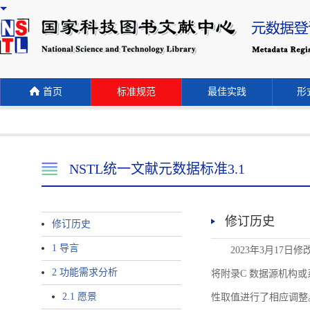
首页
标准规范
最佳实践
形式
NSTL统一文献元数据标准3.1
修订历史
修订历史
1 导言
2023年3月17日
2 功能需求分析
将附录C 数据源机构或系统名称
2.1 愿景
性取值进行了相应调整