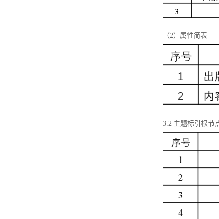
（2）属性简表
3.2 主题标引根节