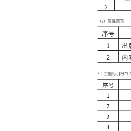
（2）属性简表
3.2 主题标引根节