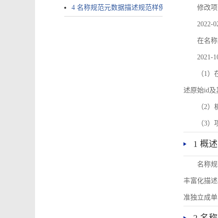
4 名称规范元数据描述规范样例
修改项
2022-0
在名称
2021-1
（1）在
述原始id
（2）
（3）
1 概述
名称规
丰富化描述
准独立成单