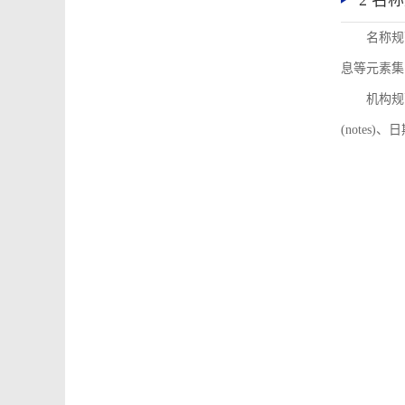
2 名
名称规
息等元素集
机构规
(notes)、