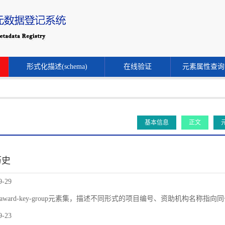
形式化描述(schema)
在线验证
元素属性查询
基本信息
正文
历史
9-29
award-key-group元素集，描述不同形式的项目编号、资助机构名称指
9-23