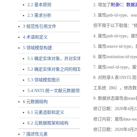
2.2 基本原则
2. 增加了
附录C：数据
3. 属性pub-id-type、so
2.3 需求分析
但不限于以下取值：”
3 规范性引用文件
4. 属性pub-id-type，
4 术语和定义
5. 属性source-id-ty
5 领域模型构建
6. 属性institution
5.1 确定实体对象，并对实体对象命名
7. 属性conf-id-ty
5.2 确定实体对象之间的相互关系，定义实体对象之间的
8. 对附录A 表1N
5.3 领域模型图示
工系统（B6），修改
5.4 NSTL统一文献元数据领域模型的验证
9. 数据状态属性由state
6 元数据结构
修订日期：2020年4月2
6.1 元素选取和定义
修订内容：属性data-
6.2 元数据框架和结构
修订日期：2020年4月2
7 描述性元素