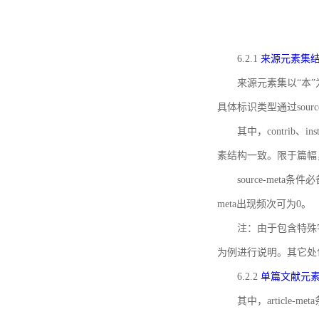
6.2.1
来源元素集
来源元素集以“本”
具体标识类型通过source
其中，contrib、
素结构一致。限于篇幅
source-meta条
meta出现频次可为0。
注：由于包含特殊字符s
为例进行说明。其它处
6.2.2
单篇文献元
其中，article-m