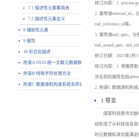
修订内容：1. proces
7.1 描述性元素集简表
2. 属性值internal_id，分别就
7.2 描述性元素定义
nstl_reference_id等。
8 辅助性元素
3. 属性值nstl_spec，分别就不同
9 属性
nstl_award_spec, nstl_
10 形式化描述
修订日期：2021年2月1
附录A NSTL统一文献元数据数据唯一标识符规则
修订内容：1. 将推荐取
附录B 特殊字符处理方法
涉及到的属性包括abbrev-typ
附录C 数据源机构或系统名称表
2. 附录C 数据源机构或系统
1 导言
国家科技图书文献
经形成了从科技信息采
的元数据标准仅能满足