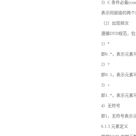
3）C 条件必备(condi
表示同层级的两个
（2）出现频次
遵循DTD规范，
1）*
即0..*，表示元
2）?
即0..1，表示元
3）+
即1..*，表示元
4）无符号
即1，无符号表示
6.1.3 元素定义